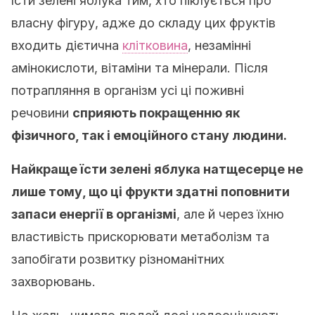
їсти зелені яблука тим, хто піклується про
власну фігуру, адже до складу цих фруктів
входить дієтична
клітковина
, незамінні
амінокислоти, вітаміни та мінерали. Після
потрапляння в організм усі ці поживні
речовини
сприяють покращенню як
фізичного, так і емоційного стану людини.
Найкраще їсти зелені яблука натщесерце не
лише тому, що ці фрукти здатні поповнити
запаси енергії в організмі
, але й через їхню
властивість прискорювати метаболізм та
запобігати розвитку різноманітних
захворювань.