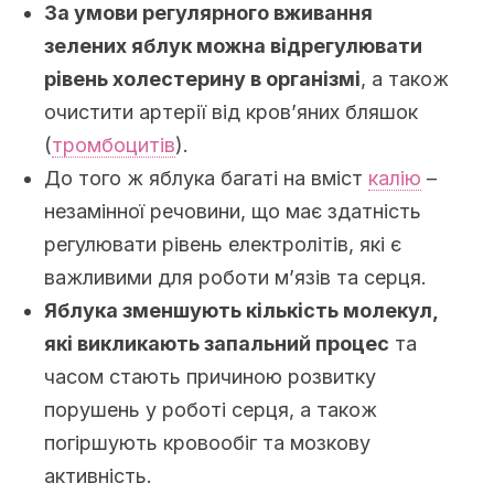
За умови регулярного вживання
зелених яблук можна відрегулювати
рівень холестерину в організмі
, а також
очистити артерії від кров’яних бляшок
(
тромбоцитів
).
До того ж яблука багаті на вміст
калію
–
незамінної речовини, що має здатність
регулювати рівень електролітів, які є
важливими для роботи м’язів та серця.
Яблука зменшують кількість молекул,
які викликають запальний процес
та
часом стають причиною розвитку
порушень у роботі серця, а також
погіршують кровообіг та мозкову
активність.