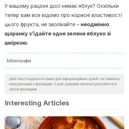
У вашому раціоні досі немає яблук? Оскільки
тепер вам все відомо про корисні властивості
цього фрукта, не зволікайте –
неодмінно
щоранку з’їдайте одне зелене яблуко зі
шкіркою.
Бібліографія
Martínez Ladrón De Guevara, E. (2016). Efecto de la
Цей текст надається лише для інформаційних цілей і не замінює
adición de la cáscara de manzana sobre el estrés
консультацію з фахівцем. У разі сумнівів проконсультуйтеся зі
oxidativo y el perfil de proteínas en un modelo murino
своїм фахівцем.
diabético. México, Instituto Politécnico Nacional.
Interesting Articles
Muñoz Quiroga H.D., Tarazona Guevara, L.F. (2017).
Remoción de placa bacteriana mediante el consumo de
manzana en la población infantil de la institución educativa