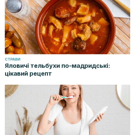
happiness in a large social network: Longitudinal analysis
over 20 years in the Framingham Heart Study. BMJ
(Online). https://doi.org/10.1136/bmj.a2338
CТРАВИ
Яловичі тельбухи по-мадридські:
цікавий рецепт