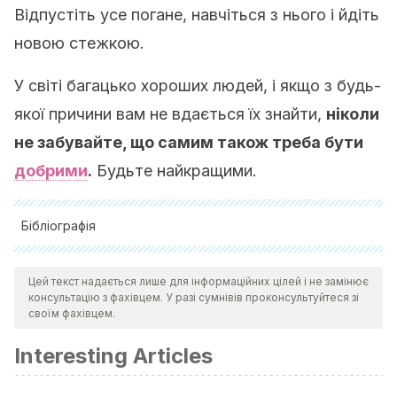
Відпустіть усе погане, навчіться з нього і йдіть
новою стежкою.
У світі багацько хороших людей, і якщо з будь-
якої причини вам не вдається їх знайти,
ніколи
не забувайте, що самим також треба бути
добрими
.
Будьте найкращими.
Бібліографія
Goodman, L. E. (2014). Happiness. In The Cambridge
Цей текст надається лише для інформаційних цілей і не замінює
History of Medieval Philosophy.
консультацію з фахівцем. У разі сумнівів проконсультуйтеся зі
https://doi.org/10.1017/CHO9781107446953.041
своїм фахівцем.
Moccia, S. (2016). Happiness at work. Papeles Del
Interesting Articles
Psicologo. https://doi.org/10.1111/j.1468-2370.2009.00270.x
Fowler, J. H., & Christakis, N. A. (2009). Dynamic spread of