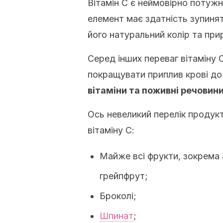
Вітамін С є неймовірно поту
елемент має здатність зупинят
його натуральний колір та при
Серед інших переваг вітаміну 
покращувати приплив крові до
вітаміни та поживні речовини
Ось невеликий перелік продукт
вітаміну С:
Майже всі фрукти, зокрема а
грейпфрут;
Броколі;
Шпинат
;