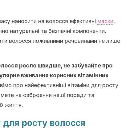
часу наносити на волосся ефективні
маски
,
но натуральні та безпечні компоненти.
тити волосся поживними речовинами не лише
олосся росло швидше, не забувайте про
улярне вживання корисних вітамінних
овімо про найефективніші вітаміни для росту
ьмете на озброєння наші поради та
іб життя.
и для росту волосся