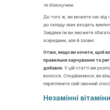
та блискучим.
До того ж, ви можете час від 
до складу яких входять виключ
Завдяки їм ви зможете збага
зсередини, але й ззовні.
Отже, якщо ви хочете, щоб в
правильне харчування та рег
добавок.
У цій статті ми розп
волосся. Сподіваємося, ви віз
переглянете свій звичний спос
Незамінні вітамін