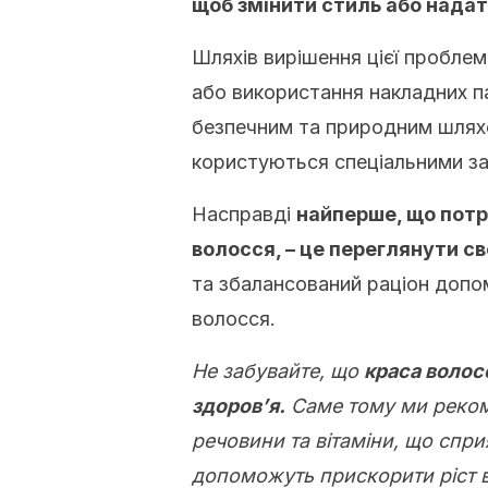
щоб змінити стиль або надат
Шляхів вирішення цієї пробле
або використання накладних па
безпечним та природним шляхо
користуються спеціальними за
Насправді
найперше, що потр
волосся, – це переглянути 
та збалансований раціон допо
волосся.
Не забувайте, що
краса волосс
здоров’я.
Саме тому ми реком
речовини та вітаміни, що спр
допоможуть прискорити ріст в