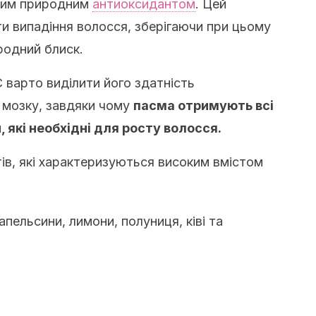
жним природним
антиоксидантом
. Цей
и випадіння волосся, зберігаючи при цьому
родний блиск.
С варто виділити його здатність
 мозку, завдяки чому
пасма отримують всі
, які необхідні для росту волосся.
ів, які характеризуються високим вмістом
пельсини, лимони, полуниця, ківі та