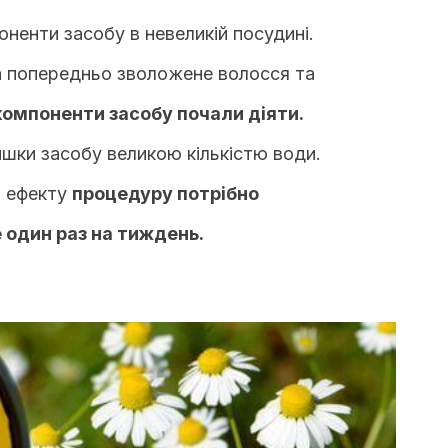
оненти засобу в невеликій посудині.
а попередньо зволожене волосся та
компоненти засобу почали діяти.
шки засобу великою кількістю води.
о ефекту
процедуру потрібно
один раз на тиждень.