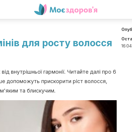
Опуб
Оста
мінів для росту волосся
16:04
від внутрішньої гармонії. Читайте далі про 6
лише допоможуть прискорити ріст волосся,
 м'яким та блискучим.