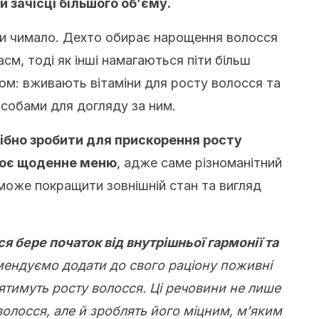
и зачісці більшого об’єму.
ми чимало. Дехто обирає нарощення волосся
см, тоді як інші намагаються піти більш
м: вживають вітаміни для росту волосся та
собами для догляду за ним.
ібно зробити для прискорення росту
своє щоденне меню
, адже саме різноманітний
може покращити зовнішній стан та вигляд
я бере початок від внутрішньої гармонії та
ендуємо додати до свого раціону поживні
иятимуть росту волосся. Ці речовини не лише
олосся, але й зроблять його міцним, м’яким