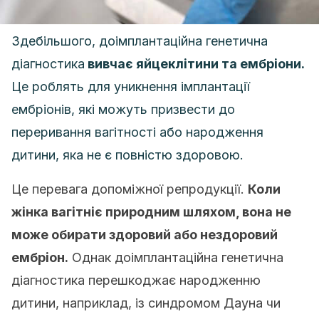
Здебільшого, доімплантаційна генетична
діагностика
вивчає яйцеклітини та ембріони.
Це роблять для уникнення імплантації
ембріонів, які можуть призвести до
переривання вагітності або народження
дитини, яка не є повністю здоровою.
Це перевага допоміжної репродукції.
Коли
жінка вагітніє природним шляхом, вона не
може обирати здоровий або нездоровий
ембріон.
Однак доімплантаційна генетична
діагностика перешкоджає народженню
дитини, наприклад, із синдромом Дауна чи