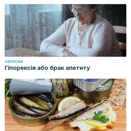
ХВОРОБИ
Гіпорексія або брак апетиту