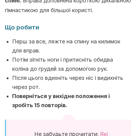
спині.
Вправа доповнена короткою дихальною
гімнастикою для більшої користі.
Що робити
Перш за все, ляжте на спину на килимок
для вправ.
Потім зігніть ноги і притисніть обидва
коліна до грудей за допомогою рук.
Після цього вдихніть через ніс і видихніть
через рот.
Поверніться у вихідне положення і
зробіть 15 повторів.
Не забудьте прочитати:
Які