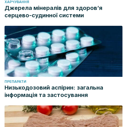
ХАРЧУВАННЯ
pain in older adults: risk factors, management options and
Джерела мінералів для здоров’я
future directions. Scoliosis and spinal disorders, 12, 14.
серцево-судинної системи
https://doi.org/10.1186/s13013-017-0121-3
ПРЕПАРАТИ
Низькодозовий аспірин: загальна
інформація та застосування