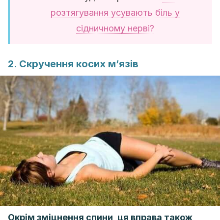
розтягування усувають біль у
сідничному нерві?
2. Скручення косих м’язів
Окрім зміцнення спини, ця вправа також