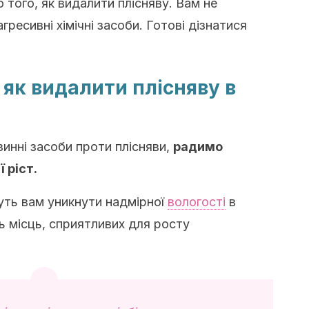
того, як видалити плісняву. Вам не
ресивні хімічні засоби. Готові дізнатися
 як видалити плісняву в
инні засоби проти плісняви,
радимо
 ріст.
уть вам уникнути надмірної
вологості
в
ь місць, сприятливих для росту