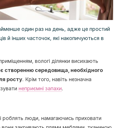
найменше один раз на день, адже це простий
щів й інших часточок, які накопичуються в
приміщенням, вологі ділянки висихають
ає створенню середовища, необхідного
ля росту
. Крім того, навіть незначна
ізувати
неприємні запахи
.
кі роблять люди, намагаючись приховати
 – вони закривають плями меблями, тканиною