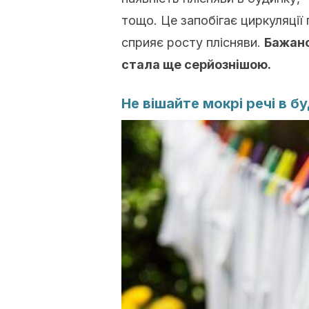
тощо. Це запобігає циркуляції
сприяє росту плісняви.
Бажано
стала ще серйознішою.
Не вішайте мокрі речі в б