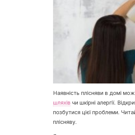
Наявність плісняви в домі мо
шляхів
чи шкірні алергії. Відк
позбутися цієї проблеми. Чита
плісняву.