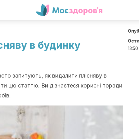
Опуб
Оста
сняву в будинку
13:50
асто запитують, як видалити плісняву в
ати цю статтю. Ви дізнаєтеся корисні поради
бів.