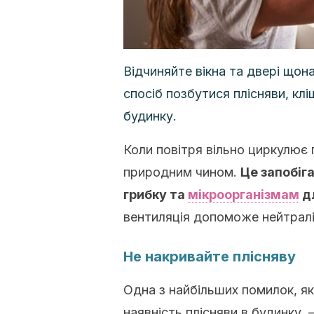
Відчиняйте вікна та двері що
спосіб позбутися плісняви, клі
будинку.
Коли повітря вільно циркулює 
природним чином.
Це запобіг
грибку та
мікроорганізмам
д
вентиляція допоможе нейтрал
Не накривайте плісняву
Одна з найбільших помилок, я
наявність плісняви в будинку,