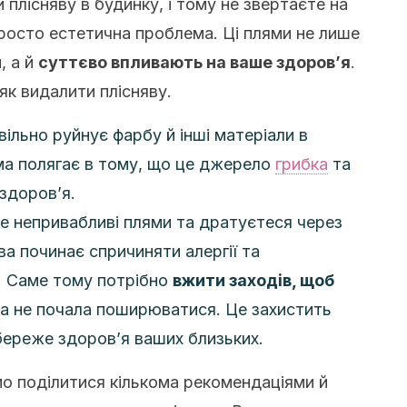
 плісняву в будинку, і тому не звертаєте на
 просто естетична проблема. Ці плями не лише
, а й
суттєво впливають на ваше здоров’я
.
 як видалити плісняву.
вільно руйнує фарбу й інші матеріали в
ма полягає в тому, що це джерело
грибка
та
 здоров’я.
е непривабливі плями та дратуєтеся через
ва починає спричиняти алергії та
. Саме тому потрібно
вжити заходів, щоб
а не почала поширюватися. Це захистить
ереже здоров’я ваших близьких.
мо поділитися кількома рекомендаціями й