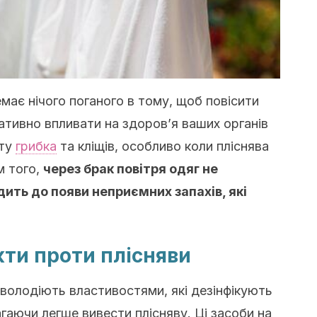
має нічого поганого в тому, щоб повісити
ативно впливати на здоров’я ваших органів
сту
грибка
та кліщів, особливо коли пліснява
м того,
через брак повітря одяг не
ить до появи неприємних запахів, які
ти проти плісняви
 володіють властивостями, які дезінфікують
аючи легше вивести плісняву. Ці засоби на