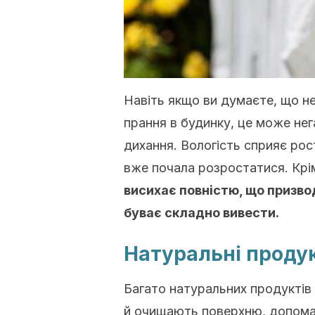
Навіть якщо ви думаєте, що не
прання в будинку, це може нег
дихання. Вологість сприяє ро
вже почала розростатися. Крі
висихає
повністю, що призвод
буває складно вивести.
Натуральні продук
Багато натуральних продуктів
й очищають поверхню, допомаг