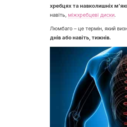
хребцях та навколишніх м’як
навіть,
міжхребцеві диски
.
Люмбаго – це термін, який ви
днів або навіть, тижнів.