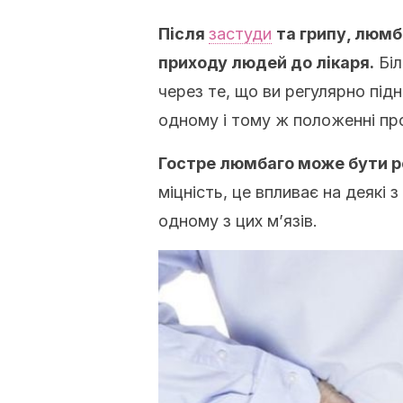
Після
застуди
та грипу, люмб
приходу людей до лікаря.
Біл
через те, що ви регулярно під
одному і тому ж положенні пр
Гостре люмбаго може бути р
міцність, це впливає на деякі з
одному з цих м’язів.