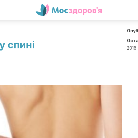
Опуб
Оста
у спині
2018 