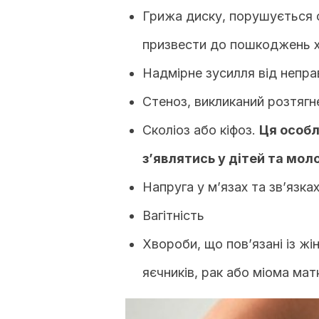
Грижа диску, порушується с
призвести до пошкоджень 
Надмірне зусилля від непра
Стеноз, викликаний розтяг
Сколіоз або кіфоз.
Ця особл
з’являтись у дітей та мо
Напруга у м’язах та зв’язка
Вагітність
Хвороби, що пов’язані із жі
яєчників, рак або міома мат