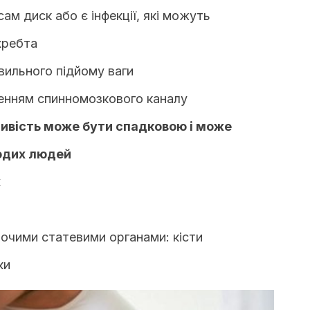
ам диск або є інфекції, які можуть
хребта
вильного підйому ваги
ненням спинномозкового каналу
ивість може бути спадковою і може
лодих людей
х
ночими статевими органами: кісти
ки