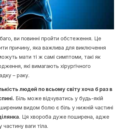
баго, ви повинні пройти обстеження. Це
ти причину, яка важлива для виключення
можуть мати ті ж самі симптоми, такі як
кодження, які вимагають хірургічного
адку – раку.
ькість людей по всьому світу хоча б раз в
спині.
Біль може відчуватись у будь-якій
оширеним видом болю є біль у нижній частині
ділянка
. Ця хвороба дуже поширена, адже
 частину ваги тіла.