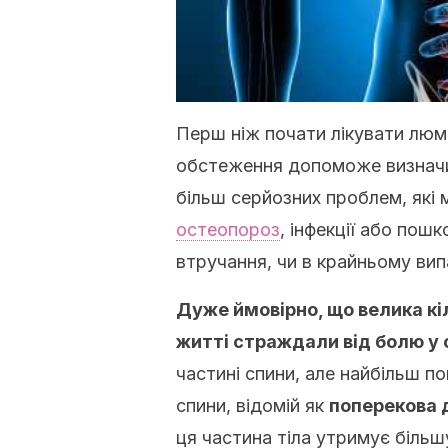
Перш ніж почати лікувати люм
обстеження допоможе визначи
більш серйозних проблем, які 
остеопороз
, інфекції або пош
втручання, чи в крайньому вип
Дуже ймовірно, що велика кіл
житті страждали від болю у 
частині спини, але найбільш п
спини, відомій як
поперекова 
ця частина тіла утримує більшу