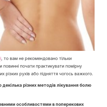
і
, то вам не рекомендовано тільки
ви повинні почати практикувати помірну
их різких рухів або підняття чогось важкого.
ро декілька різних методів лікування болю
 певними особливостями в поперекових