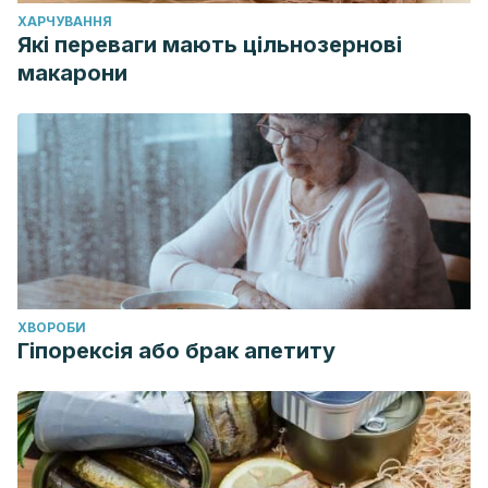
ХАРЧУВАННЯ
Які переваги мають цільнозернові
макарони
ХВОРОБИ
Гіпорексія або брак апетиту