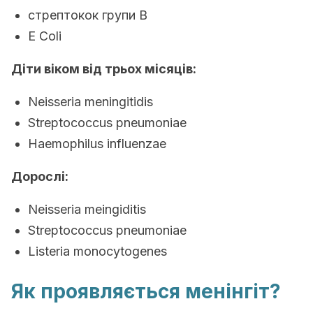
стрептокок групи B
E Coli
Діти віком від трьох місяців:
Neisseria meningitidis
Streptococcus pneumoniae
Haemophilus influenzae
Дорослі:
Neisseria meingiditis
Streptococcus pneumoniae
Listeria monocytogenes
Як проявляється менінгіт?