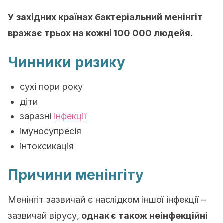
У західних країнах бактеріальний менінгіт
вражає трьох на кожні 100 000 людейя.
Чинники ризику
сухі пори року
діти
заразні
інфекції
імуносупресія
інтоксикація
Причини менінгіту
Менінгіт зазвичай є наслідком іншої інфекції –
зазвичай вірусу,
однак є також неінфекційні