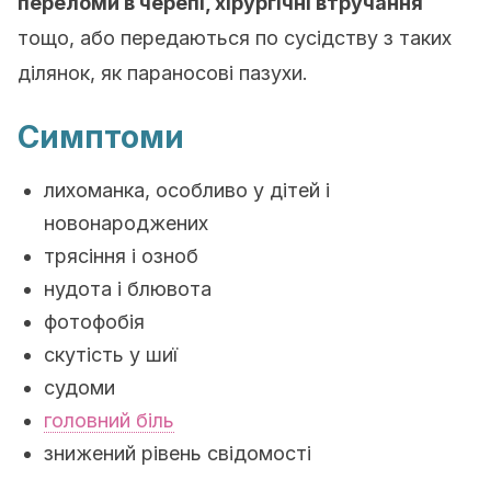
переломи в черепі, хірургічні втручання
тощо, або передаються по сусідству з таких
ділянок, як параносові пазухи.
Симптоми
лихоманка, особливо у дітей і
новонароджених
трясіння і озноб
нудота і блювота
фотофобія
скутість у шиї
судоми
головний біль
знижений рівень свідомості