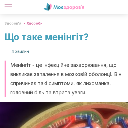
Здоров'я
Хвороби
Що таке менінгіт?
4 хвилин
Менінгіт - це інфекційне захворювання, що
викликає запалення в мозковій оболонці. Він
спричиняє такі симптоми, як лихоманка,
головний біль та втрата уваги.