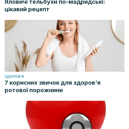
Яловичі тельбухи по-мадридські:
цікавий рецепт
ЗДОРОВ'Я
7 корисних звичок для здоров’я
ротової порожнини