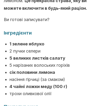
лимоном.
Це прекрасна страва, яку ви
можете включити в будь-який раціон.
Ви готові записувати?
Інгредієнти
1 зелене яблуко
2 пучки селери
5 великих листків салату
5 нарізаних волоських горіхів
сік половини лимона
насіння гірчиці (за смаком)
4 чайні ложки меду (100 г)
трохи оливкової олії