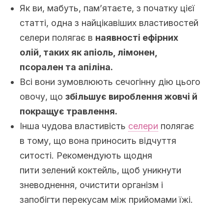
Як ви, мабуть, пам’ятаєте, з початку цієї
статті, одна з найцікавіших властивостей
селери полягає в
наявності ефірних
олій, таких як апіоль, лімонен,
псорален та апіліна.
Всі вони зумовлюють сечогінну дію цього
овочу, що
збільшує вироблення жовчі й
покращує травлення.
Інша чудова властивість
селери
полягає
в тому, що вона приносить відчуття
ситості. Рекомендують щодня
пити зелений коктейль, щоб уникнути
зневоднення, очистити організм і
запобігти перекусам між прийомами їжі.