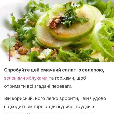
Спробуйте цей смачний салат із селерою,
зеленими яблуками
та горіхами, щоб
отримати всі згадані переваги.
Він корисний, його легко зробити, і він чудово
підходить як гарнір для курячої грудки з