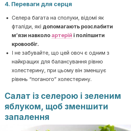
4. Переваги для серця
Селера багата на сполуки, відомі як
фталіди, які
допомагають розслабити
м’язи навколо
артерій
і поліпшити
кровообіг.
І не забувайте, що цей овоч є одним з
найкращих для балансування рівню
холестерину, при цьому він зменшує
рівень “поганого” холестерину.
Салат із селерою і зеленим
яблуком, щоб зменшити
запалення