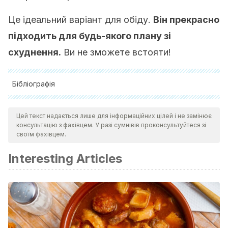
Це ідеальний варіант для обіду.
Він прекрасно
підходить для будь-якого плану зі
схуднення.
Ви не зможете встояти!
Бібліографія
Malhotra, S. K. (2012). Celery. In Handbook of Herbs and
Цей текст надається лише для інформаційних цілей і не замінює
Spices: Second Edition.
консультацію з фахівцем. У разі сумнівів проконсультуйтеся зі
https://doi.org/10.1533/9780857095688.249
своїм фахівцем.
Chu, Y.-F., Sun, J., Wu, X., & Liu, R. H. (2002). Antioxidant
Interesting Articles
and antiproliferative activities of common vegetables.
Journal of Agricultural and Food Chemistry.
https://doi.org/10.1021/jf020665f
Miean, K. H., & Mohamed, S. (2001). Flavonoid (myricetin,
quercetin, kaempferol, luteolin, and apigenin) content of