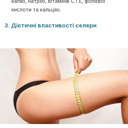
калію, натрію, вітамінів С і Е, фолієвої
кислоти та кальцію.
3. Дієтичні властивості селери