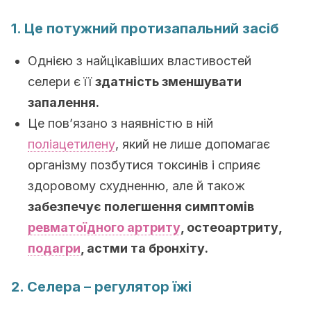
1. Це потужний протизапальний засіб
Однією з найцікавіших властивостей
селери є її
здатність зменшувати
запалення.
Це пов’язано з наявністю в ній
поліацетилену
, який не лише допомагає
організму позбутися токсинів і сприяє
здоровому схудненню, але й також
забезпечує полегшення симптомів
ревматоїдного артриту
, остеоартриту,
подагри
, астми та бронхіту.
2. Селера – регулятор їжі