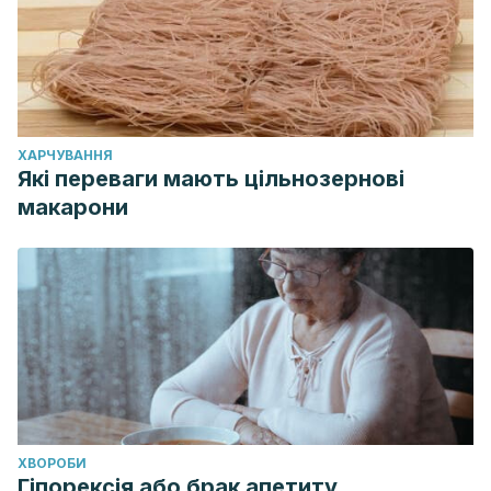
ХАРЧУВАННЯ
Які переваги мають цільнозернові
макарони
ХВОРОБИ
Гіпорексія або брак апетиту