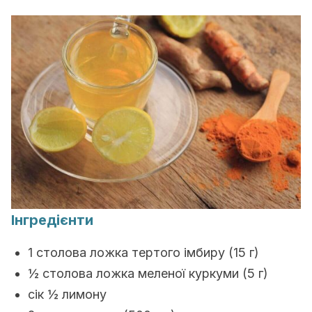
Інгредієнти
1 столова ложка тертого імбиру (15 г)
½ столова ложка меленої куркуми (5 г)
сік ½ лимону