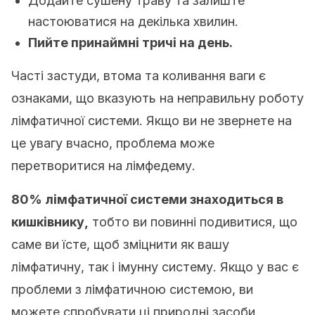
Додайте сушену траву та залиште
настоюватися на декілька хвилин.
Пийте принаймні тричі на день.
Часті застуди, втома та коливання ваги є
ознаками, що вказують на неправильну роботу
лімфатичної системи. Якщо ви не звернете на
це увагу вчасно, проблема може
перетворитися на лімфедему.
80% лімфатичної системи знаходиться в
кишківнику,
тобто ви повинні подивитися, що
саме ви їсте, щоб зміцнити як вашу
лімфатичну, так і імунну систему. Якщо у вас є
проблеми з лімфатичною системою, ви
можете спробувати ці природні засоби.