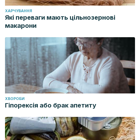
ХАРЧУВАННЯ
Які переваги мають цільнозернові
макарони
ХВОРОБИ
Гіпорексія або брак апетиту