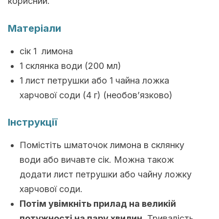
корисний.
Матеріали
сік 1 лимона
1 склянка води (200 мл)
1 лист петрушки або 1 чайна ложка
харчової соди (4 г) (необов’язково)
Інструкції
Помістіть шматочок лимона в склянку
води або вичавте сік. Можна також
додати лист петрушки або чайну ложку
харчової соди.
Потім увімкніть прилад на великій
потужності на пару хвилин.
Тривалість