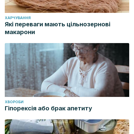
ХАРЧУВАННЯ
Які переваги мають цільнозернові
макарони
ХВОРОБИ
Гіпорексія або брак апетиту