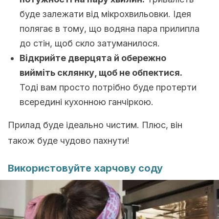
буде залежати від мікрохвильовки. Ідея
полягає в тому, що водяна пара прилипла
до стін, щоб скло затуманилося.
Відкрийте дверцята й обережно
вийміть склянку, щоб не обпектися.
Тоді вам просто потрібно буде протерти
всередині кухонною ганчіркою.
Прилад буде ідеально чистим. Плюс, він
також буде чудово пахнути!
Використовуйте харчову соду