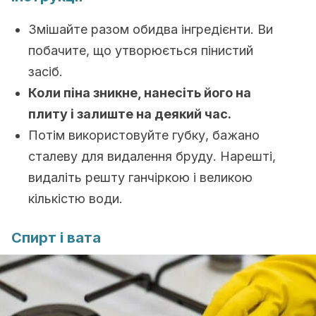
Змішайте разом обидва інгредієнти. Ви
побачите, що утворюється пінистий
засіб.
Коли піна зникне, нанесіть його на
плиту і залиште на деякий час.
Потім використовуйте губку, бажано
сталеву для видалення бруду. Нарешті,
видаліть решту ганчіркою і великою
кількістю води.
Спирт і вата