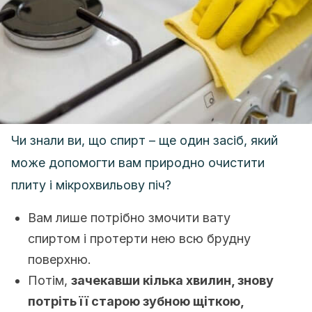
Чи знали ви, що спирт – ще один засіб, який
може допомогти вам природно очистити
плиту і мікрохвильову піч?
Вам лише потрібно змочити вату
спиртом і протерти нею всю брудну
поверхню.
Потім,
зачекавши кілька хвилин, знову
потріть її старою зубною щіткою,