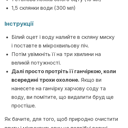
1,5 склянки води (300 мл)
Інструкції
Білий оцет і воду налийте в скляну миску
і поставте в мікрохвильову піч.
Потім увімкніть її на три хвилини на
великій потужності.
Далі просто протріть її ганчіркою, коли
всередині трохи охолоне.
Якщо ви
нанесете на ганчірку харчову соду та
воду, ви помітите, що видалити бруд ще
простіше.
Як бачите, для того, щоб природно очистити