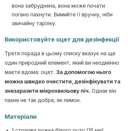
вона забруднена, вона може почати
погано пахнути. Вимийте її вручну, ніби
звичайну тарілку.
Використовуйте оцет для дезінфекції
Третя порада в цьому списку вказує на ще
один природний елемент, який ви неодмінно
маєте вдома: оцет.
За допомогою нього
можна швидко очистити, дезінфікувати та
знезаразити мікрохвильову піч.
Однак він
пахне не так добре, як лимон.
Матеріали
1 столова ложка білого оцту (15 мл)