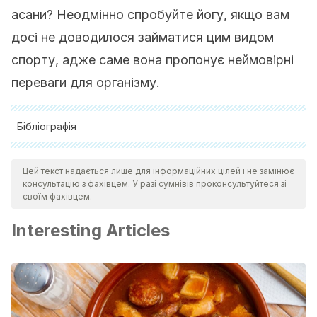
асани? Неодмінно спробуйте йогу, якщо вам
досі не доводилося займатися цим видом
спорту, адже саме вона пропонує неймовірні
переваги для організму.
Бібліографія
Ni, M., Mooney, K., Harriell, K., Balachandran, A., &
Цей текст надається лише для інформаційних цілей і не замінює
Signorile, J. (2014). Core muscle function during specific
консультацію з фахівцем. У разі сумнівів проконсультуйтеся зі
yoga poses. Complementary Therapies in Medicine.
своїм фахівцем.
https://doi.org/10.1016/j.ctim.2014.01.007
Interesting Articles
Hart, C. E. F., & Tracy, B. L. (2008). Yoga as steadiness
training: Effects on motor variability in young adults. Journal
of Strength and Conditioning Research.
https://doi.org/10.1519/JSC.0b013e31818200dd
Balasubramanian, B., & Pansare, M. S. (1991). Effect of yoga