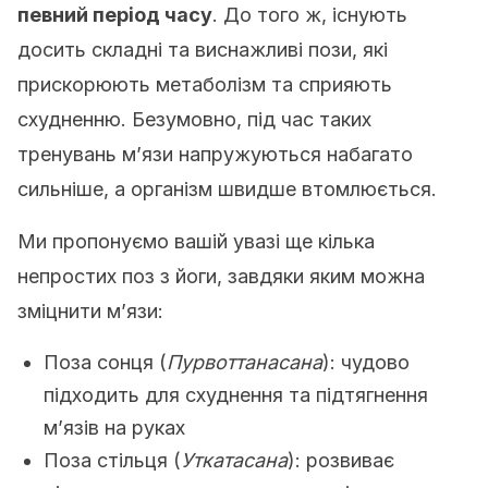
певний період часу
. До того ж, існують
досить складні та виснажливі пози, які
прискорюють метаболізм та сприяють
схудненню. Безумовно, під час таких
тренувань м’язи напружуються набагато
сильніше, а організм швидше втомлюється.
Ми пропонуємо вашій увазі ще кілька
непростих поз з йоги, завдяки яким можна
зміцнити м’язи:
Поза сонця (
Пурвоттанасана
): чудово
підходить для схуднення та підтягнення
м’язів на руках
Поза стільця (
Уткатасана
): розвиває