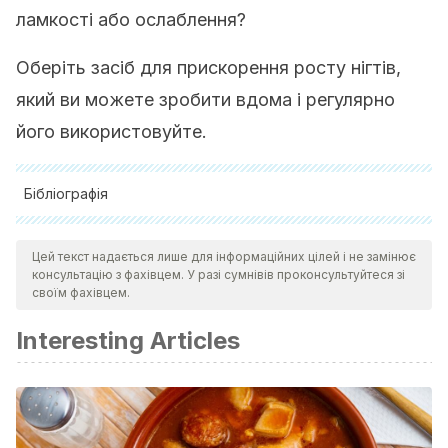
ламкості або ослаблення?
Оберіть засіб для прискорення росту нігтів,
який ви можете зробити вдома і регулярно
його використовуйте.
Бібліографія
Alleon, P. (2008).
U.S. Patent Application No. 12/031,514
.
Цей текст надається лише для інформаційних цілей і не замінює
Amit, G., & Halkin, A. (1997). Lemon-yellow nails and long-
консультацію з фахівцем. У разі сумнівів проконсультуйтеся зі
term phenazopyridine use.
Annals of internal
своїм фахівцем.
medicine
,
127
(12), 1137-1137.
Interesting Articles
Gediya, S. K., Mistry, R. B., Patel, U. K., Blessy, M., & Jain, H.
N. (2011). Herbal plants: used as a cosmetics.
J. Nat. Prod.
Plant Resour
,
1
(1), 24-32.
Geweely, N. S. (2006). Antifungal activity of ozonized olive