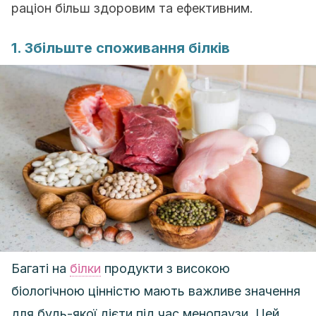
раціон більш здоровим та ефективним.
1. Збільште споживання білків
Багаті на
білки
продукти з високою
біологічною цінністю мають важливе значення
для будь-якої дієти під час менопаузи. Цей