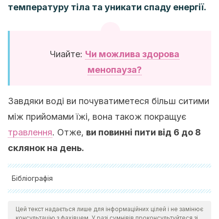
температуру тіла та уникати спаду енергії.
Чиайте:
Чи можлива здорова
менопауза?
Завдяки воді ви почуватиметеся більш ситими
між прийомами їжі, вона також покращує
травлення
. Отже,
ви повинні пити від 6 до 8
склянок на день.
Бібліографія
Deer RR., Volpi E., Protein intake and muscle function in
Цей текст надається лише для інформаційних цілей і не замінює
older adults. Curr Opin Clin Nutr Metab Care, 2015. 18 (3):
консультацію з фахівцем. У разі сумнівів проконсультуйтеся зі