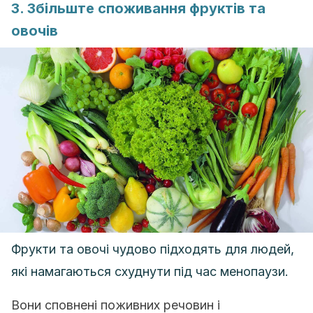
3. Збільште споживання фруктів та
овочів
Фрукти та овочі чудово підходять для людей,
які намагаються схуднути під час менопаузи.
Вони сповнені поживних речовин і