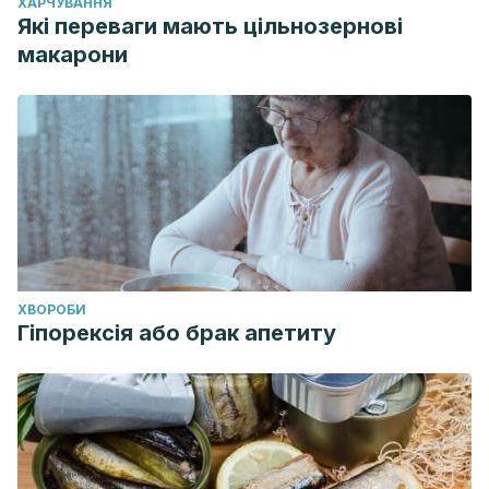
ХАРЧУВАННЯ
Які переваги мають цільнозернові
макарони
ХВОРОБИ
Гіпорексія або брак апетиту