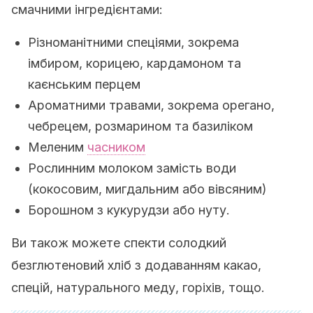
смачними інгредієнтами:
Різноманітними спеціями, зокрема
імбиром, корицею, кардамоном та
каєнським перцем
Ароматними травами, зокрема орегано,
чебрецем, розмарином та базиліком
Меленим
часником
Рослинним молоком замість води
(кокосовим, мигдальним або вівсяним)
Борошном з кукурудзи або нуту.
Ви також можете спекти солодкий
безглютеновий хліб з додаванням какао,
спецій, натурального меду, горіхів, тощо.