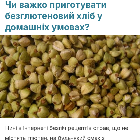
Чи важко приготувати
безглютеновий хліб у
домашніх умовах?
Нині в інтернеті безліч рецептів страв, що не
містять глютен, на будь-який смак з