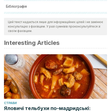
Бібліографія
Herrera
, M.J., Hermoso, M.A., Quera, R., (2009).
Цей текст надається лише для інформаційних цілей і не замінює
Enfermedad celíaca y su patogenia. Revista Médica de
консультацію з фахівцем. У разі сумнівів проконсультуйтеся зі
Chile n. 12. Disponible en:
своїм фахівцем.
https://scielo.conicyt.cl/scielo.php?
Interesting Articles
script=sci_arttext&pid=S0034-98872009001200012
CТРАВИ
Яловичі тельбухи по-мадридські: