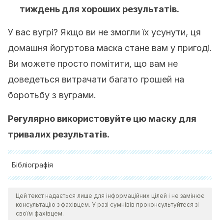
тиждень для хороших результатів.
У вас вугрі? Якщо ви не змогли їх усунути, ця
домашня йогуртова маска стане вам у пригоді.
Ви можете просто помітити, що вам не
доведеться витрачати багато грошей на
боротьбу з вуграми.
Регулярно використовуйте цю маску для
тривалих результатів.
Бібліографія
Dawson, V. (2015).
Should you put yogurt on your face?
Цей текст надається лише для інформаційних цілей і не замінює
The benefits of probiotics go beyond improved digestion.
консультацію з фахівцем. У разі сумнівів проконсультуйтеся зі
Elle.com [Online] Avaiable
своїм фахівцем.