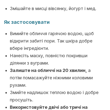
Змішайте в мисці вівсянку, йогурт і мед.
Як застосовувати
Вимийте обличчя гарячою водою, щоб
відкрити забиті пори. Так шкіра добре
вбере інгредієнти.
Нанесіть маску, повністю покривши
ділянки з вуграми.
Залиште на обличчі на 20 хвилин,
а
потім помасажуйте ніжними коловими
рухами.
Змийте надлишок теплою водою і добре
просушіть.
Використовуйте двічі або тричі на