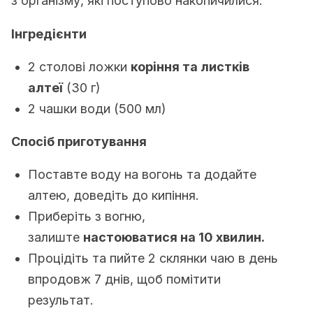
з організму, які поступово накопичилися.
Інгредієнти
2 столові ложки
коріння та листків
алтеї
(30 г)
2 чашки води (500 мл)
Спосіб приготування
Поставте воду на вогонь та додайте
алтею, доведіть до кипіння.
Приберіть з вогню,
залиште
настоюватися на
10
хвилин
.
Процідіть та пийте 2 склянки чаю в день
впродовж 7 днів, щоб помітити
результат.