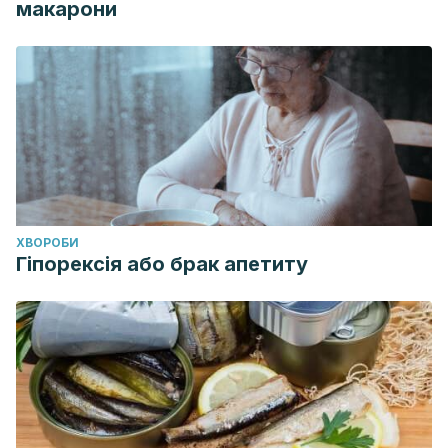
макарони
ХВОРОБИ
Гіпорексія або брак апетиту