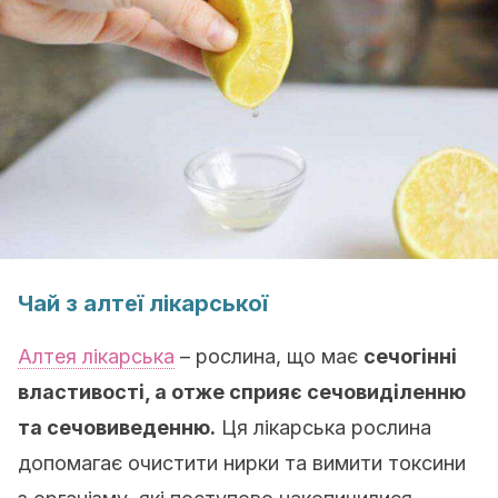
Чай з алтеї лікарської
Алтея лікарська
– рослина, що має
сечогінні
властивості, а отже сприяє сечовиділенню
та сечовиведенню
.
Ця лікарська рослина
допомагає очистити нирки та вимити токсини