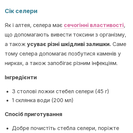
Сік селери
Як і алтея, селера має
сечогінні властивості
,
що допомагають вивести токсини з організму,
а також
усуває різні шкідливі залишки
.
Саме
тому селера допомагає позбутися каменів у
нирках, а також запобігає різним інфекціям.
Інгредієнти
3 столові ложки стебел селери (45 г)
1 склянка води (200 мл)
Спосіб приготування
Добре почистіть стебла селери, поріжте