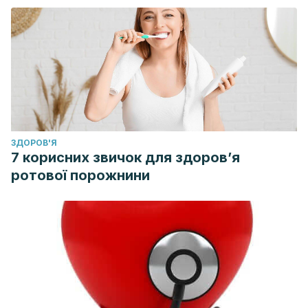
Hemstreet, G. P. (2012). Sistemas renal y urinario.
Enciclopedia De Salud Y Seguridad En El Trabajo.
https://doi.org/S0014-5793
(00)01618-5 [pii]
ЗДОРОВ'Я
7 корисних звичок для здоров’я
ротової порожнини