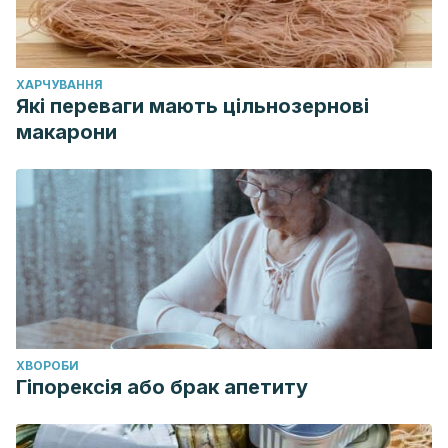
ХАРЧУВАННЯ
Які переваги мають цільнозернові
макарони
ХВОРОБИ
Гіпорексія або брак апетиту