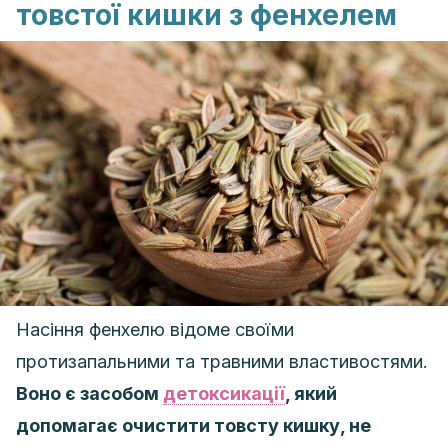
товстої кишки з фенхелем
Насіння фенхелю відоме своїми
протизапальними та травними властивостями.
Воно є засобом
детоксикації
, який
допомагає очистити товсту кишку, не