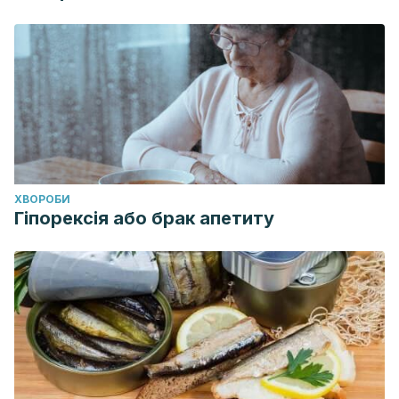
ХВОРОБИ
Гіпорексія або брак апетиту