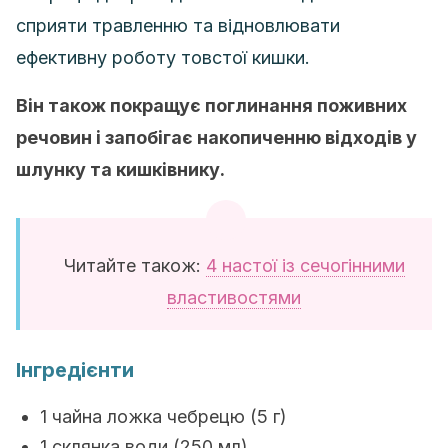
сприяти травленню та відновлювати
ефективну роботу товстої кишки.
Він також покращує поглинання поживних
речовин і запобігає накопиченню відходів у
шлунку та кишківнику.
Читайте також:
4 настої із сечогінними
властивостями
Інгредієнти
1 чайна ложка чебрецю (5 г)
1 склянка води (250 мл)