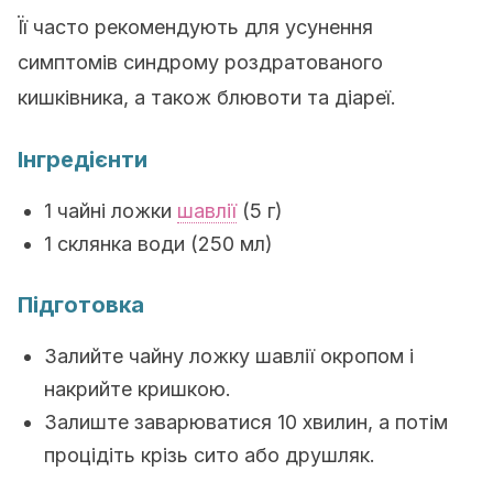
Її часто рекомендують для усунення
симптомів синдрому роздратованого
кишківника, а також блювоти та діареї.
Інгредієнти
1 чайні ложки
шавлії
(5 г)
1 склянка води (250 мл)
Підготовка
Залийте чайну ложку шавлії окропом і
накрийте кришкою.
Залиште заварюватися 10 хвилин, а потім
процідіть крізь сито або друшляк.