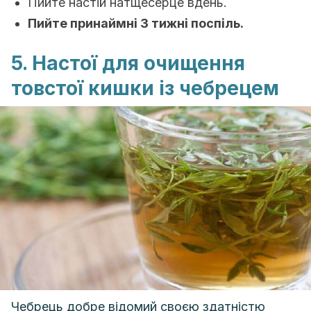
Пийте настій натщесерце вдень.
Пийте принаймні 3 тижні поспіль.
5. Настої для очищення
товстої кишки із чебрецем
Чебрець добре відомий своєю здатністю