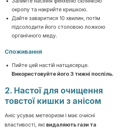
Залийте насіння фенхелю склянкою
окропу та накрийте кришкою.
Дайте заваритися 10 хвилин, потім
підсолодити його столовою ложкою
органічного меду.
Споживання
Пийте цей настій натщесерце.
Використовуйте його 3 тижні поспіль.
2. Настої для очищення
товстої кишки з анісом
Аніс усуває метеоризм і має очисні
властивості, які
видаляють гази та