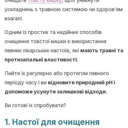
очищати
товсту кишку
, щоб уникнути
ускладнень з травною системою чи здоров’ям
взагалі.
Одним із простих та надійних способів
очищення товстої кишки є використання
певних лікарських настоїв, які
мають травні та
протизапальні властивості.
Пийте їх регулярно або протягом певного
періоду часу і ви
відновите природний pH і
допоможе усунути залишкові відходи.
Ви готові їх спробувати?
1. Настої для очищення