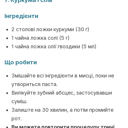
7. Куркума і сіль
Інгредієнти
2 столові ложки куркуми (30 г)
1 чайна ложка солі (5 г)
1 чайна ложка олії гвоздики (5 мл)
Що робити
Змішайте всі інгредієнти в мисці, поки не
утвориться паста.
Вилікуйте зубний абсцес, застосувавши
суміш.
Залиште на 30 хвилин, а потім промийте
рот.
Ви можете повторити процедуру тричі