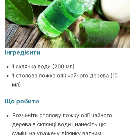
Інгредієнти
1 склянка води (200 мл)
1 столова ложка олії чайного дерева (15
мл)
Що робити
Розчиніть столову ложку олії чайного
дерева в склянці води і нанесіть цю
суміш на уражену ділянку ватним