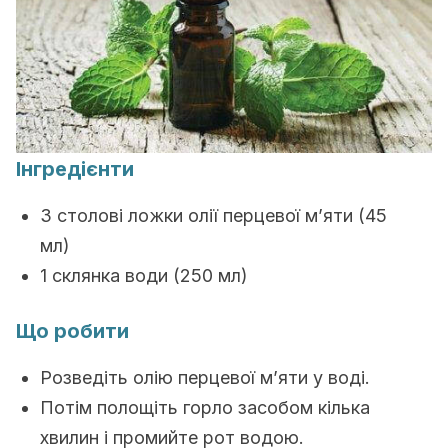
Інгредієнти
3 столові ложки олії перцевої м’яти (45
мл)
1 склянка води (250 мл)
Що робити
Розведіть олію перцевої м’яти у воді.
Потім полощіть горло засобом кілька
хвилин і промийте рот водою.