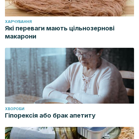
ХАРЧУВАННЯ
Які переваги мають цільнозернові
макарони
ХВОРОБИ
Гіпорексія або брак апетиту