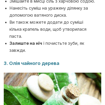
Змішайте в мисці сіль з харчовою содою.
Нанесіть суміш на уражену ділянку за
допомогою ватяного диска.
Ви також можете додати до суміші
кілька крапель води, щоб утворилася
паста.
Залиште на ніч
і почистьте зуби, як
завжди.
3. Олія чайного дерева