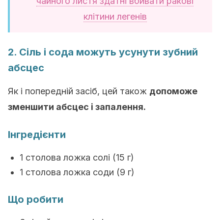
чайного листя здатні вбивати ракові
клітини легенів
2. Сіль і сода можуть усунути зубний
абсцес
Як і попередній засіб, цей також
допоможе
зменшити абсцес і запалення.
Інгредієнти
1 столова ложка солі (15 г)
1 столова ложка соди (9 г)
Що робити