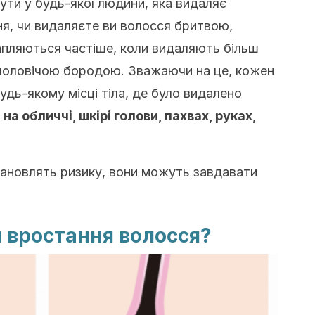
ути у будь-якої людини, яка видаляє
ння, чи видаляєте ви волосся бритвою,
апляються частіше, коли видаляють більш
з чоловічою бородою. Зважаючи на це, кожен
дь-якому місці тіла, де було видалено
а обличчі, шкірі голови, пахвах, руках,
становлять ризику, вони можуть завдавати
 вростання волосся?