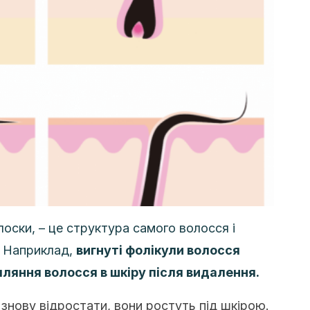
лоски, – це структура самого волосся і
. Наприклад,
вигнуті фолікули волосся
ляння волосся в шкіру після видалення.
знову відростати, вони ростуть під шкірою.