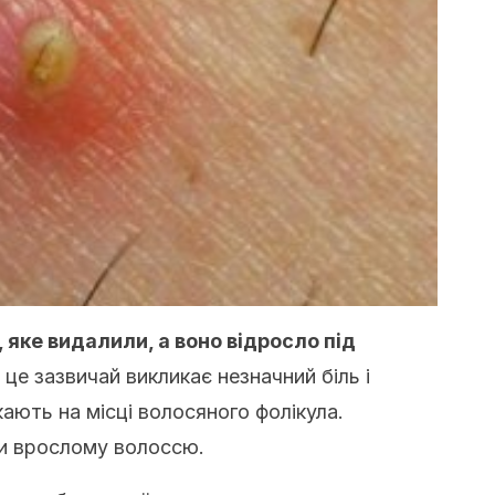
 яке видалили, а воно відросло під
це зазвичай викликає незначний біль і
ають на місці волосяного фолікула.
ти врослому волоссю.