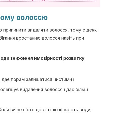
лому волоссю
о припинити видаляти волосся, тому є деякі
бігання вростанню волосся навіть при
оди зниження ймовірності розвитку
 дає порам залишатися чистими і
олегшує видалення волосся і дає більш
оли ви не п’єте достатню кількість води,