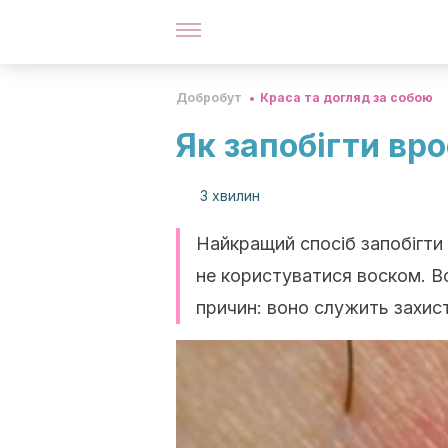
Добробут
Краса та догляд за собою
Як запобігти вр
3 хвилин
Найкращий спосіб запобігти
не користуватися воском. Во
причин: воно служить захис