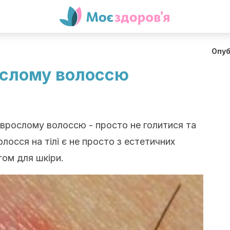
Опуб
ослому волоссю
 врослому волоссю - просто не голитися та
лосся на тілі є не просто з естетичних
том для шкіри.