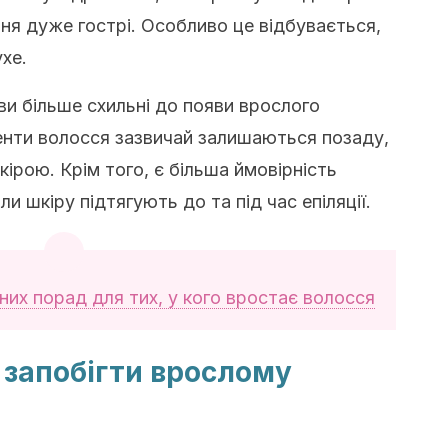
іння дуже гострі. Особливо це відбувається,
ухе.
ви більше схильні до появи врослого
енти волосся зазвичай залишаються позаду,
кірою. Крім того, є більша ймовірність
и шкіру підтягують до та під час епіляції.
них порад для тих, у кого вростає волосся
 запобігти врослому