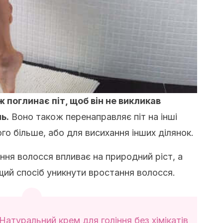
 поглинає піт, щоб він не викликав
ь.
Воно також перенаправляє піт на інші
ого більше, або для висихання інших ділянок.
ння волосся впливає на природний ріст, а
щий спосіб уникнути вростання волосся.
Натуральний крем для гоління без хімікатів