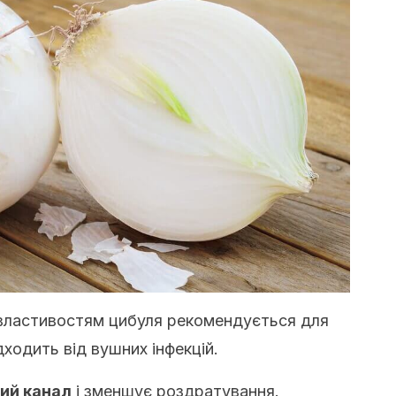
 властивостям цибуля рекомендується для
дходить від вушних інфекцій.
ний канал
і зменшує роздратування.