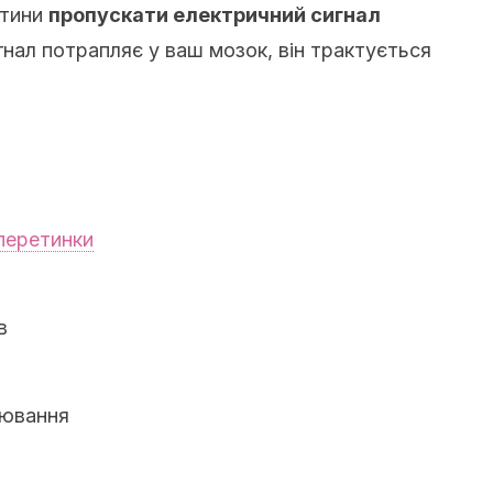
ітини
пропускати електричний сигнал
гнал потрапляє у ваш мозок, він трактується
перетинки
в
рювання