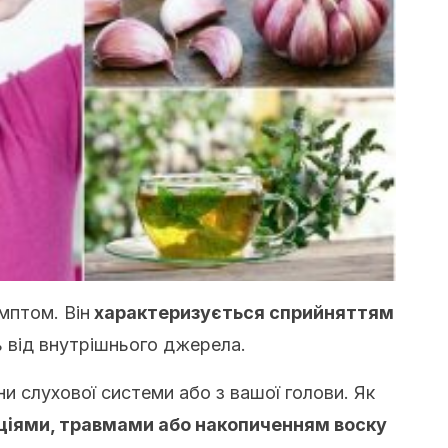
мптом. Він
характеризується сприйняттям
ь від внутрішнього джерела.
ни слухової системи або з вашої голови. Як
кціями, травмами або накопиченням воску