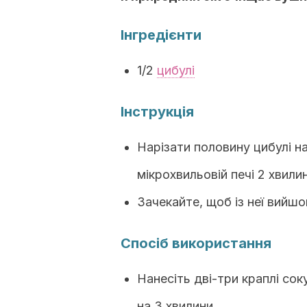
Інгредієнти
1/2
цибулі
Інструкція
Нарізати половину цибулі н
мікрохвильовій печі 2 хвили
Зачекайте, щоб із неї вийшов
Спосіб використання
Нанесіть дві-три краплі сок
на 3 хвилини.