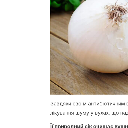
Завдяки своїм антибіотичним
лікування шуму у вухах, що на
Її природний сік очищає вуш