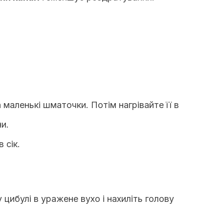
а маленькі шматочки.
Потім нагрівайте її в
ни.
 сік.
у цибулі в уражене вухо і нахиліть голову