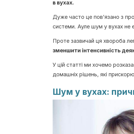
в вухах.
Дуже часто це пов’язано з пр
системи. Ауле шум у вухах не 
Проте зазвичай ця хвороба лег
зменшити інтенсивність дея
У цій статті ми хочемо розказа
домашніх рішень, які прискорю
Шум у вухах: при