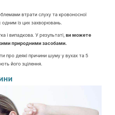
облемами втрати слуху та кровоносної
є одним із цих захворювань.
ка і випадкова. У
результаті,
ви можете
кими природними засобами.
ти про деякі причини шуму у вухах та 5
ють його зцілення.
чини