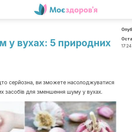
Опуб
Оста
 у вухах: 5 природних
17:24
дто серйозна, ви зможете насолоджуватися
х засобів для зменшення шуму у вухах.