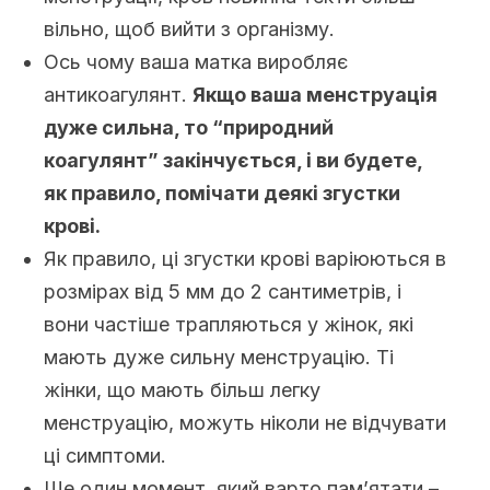
вільно, щоб вийти з організму.
Ось чому ваша матка виробляє
антикоагулянт.
Якщо ваша менструація
дуже сильна, то “природний
коагулянт” закінчується, і ви будете,
як правило, помічати деякі згустки
крові.
Як правило, ці згустки крові варіюються в
розмірах від 5 мм до 2 сантиметрів, і
вони частіше трапляються у жінок, які
мають дуже сильну менструацію. Ті
жінки, що мають більш легку
менструацію, можуть ніколи не відчувати
ці симптоми.
Ще один момент, який варто пам’ятати –