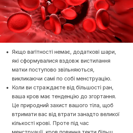
Якщо вагітності немає, додаткові шари,
які сформувалися вздовж вистилання
матки поступово звільняються,
викликаючи самі по собі менструацію.
Коли ви страждаєте від більшості ран,
ваша кров має тенденцію до згортання.
Це природний захист вашого тіла, щоб
втримати вас від втрати занадто великої
кількості крові. Проте під час
менструації, кров повинна текти більш