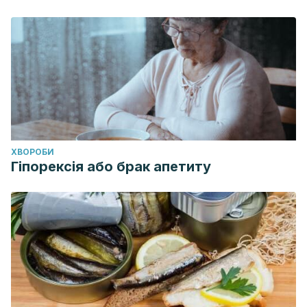
ХВОРОБИ
Гіпорексія або брак апетиту