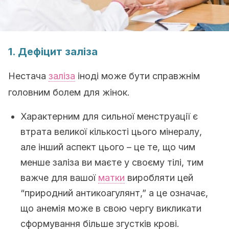
1. Дефіцит заліза
Нестача
заліза
іноді може бути справжнім
головним болем для жінок.
Характерним для сильної менструації є
втрата великої кількості цього мінералу,
але інший аспект цього – це те, що чим
менше заліза ви маєте у своєму тілі, тим
важче для вашої
матки
виробляти цей
“природний антикоагулянт,” а це означає,
що анемія може в свою чергу викликати
сформування більше згустків крові.