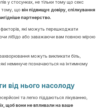
пів у стосунках, не тільки тому що секс
й тому, що
він підвищує довіру, спілкування
 вигідніше партнерство.
 факторів, які можуть перешкоджати
ючи лібідо або заважаючи вам повною мірою
 захворювання можуть викликати біль,
 які неминуче позначаються на інтимному
ти від нього насолоду
несерйозні та легко піддаються лікуванню,
їх, щоб вони не впливали на ваше