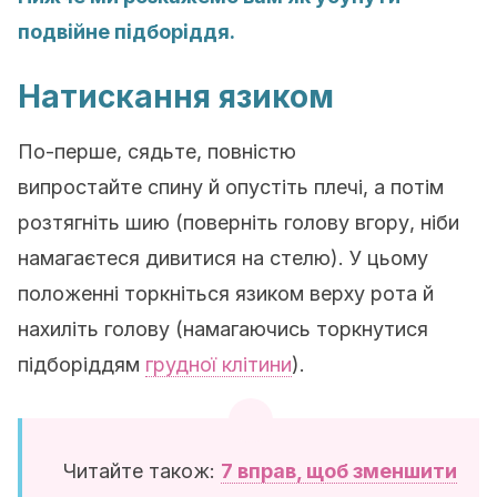
подвійне підборіддя.
Натискання язиком
По-перше, сядьте, повністю
випростайте спину й опустіть плечі, а потім
розтягніть шию (поверніть голову вгору, ніби
намагаєтеся дивитися на стелю). У цьому
положенні торкніться язиком верху рота й
нахиліть голову (намагаючись торкнутися
підборіддям
грудної клітини
).
Читайте також:
7 вправ, щоб зменшити