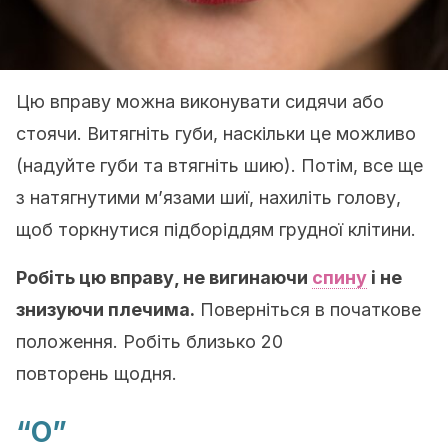
Цю вправу можна виконувати сидячи або
стоячи. Витягніть губи, наскільки це можливо
(надуйте губи та втягніть шию). Потім, все ще
з натягнутими м’язами шиї, нахиліть голову,
щоб торкнутися підборіддям грудної клітини.
Робіть цю вправу, не вигинаючи
спину
і не
знизуючи плечима.
Поверніться в початкове
положення. Робіть близько 20
повторень щодня.
“O”