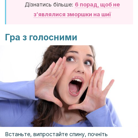
Дізнатись більше:
6 порад, щоб не
з’являлися зморшки на шиї
Гра з голосними
Встаньте, випростайте спину, почніть