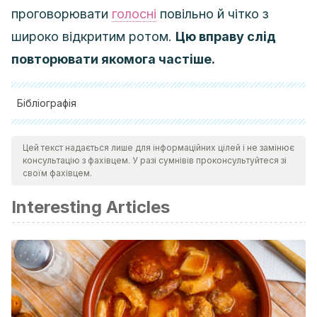
проговорювати
голосні
повільно й чітко з
широко відкритим ротом.
Цю вправу слід
повторювати якомога частіше.
Бібліографія
Shamban AT. Noninvasive Submental Fat Compartment
Цей текст надається лише для інформаційних цілей і не замінює
Treatment.
Plast Reconstr Surg Glob Open
. 2016;4(12 Suppl
консультацію з фахівцем. У разі сумнівів проконсультуйтеся зі
Anatomy and Safety in Cosmetic Medicine: Cosmetic
своїм фахівцем.
Bootcamp):e1155. Published 2016 Dec 14.
Interesting Articles
doi:10.1097/GOX.0000000000001155
D’souza R, Kini A, D’souza H, Shetty N, Shetty O. Enhancing
facial aesthetics with muscle retraining exercises-a review.
J Clin Diagn Res. 2014;8(8):ZE09–ZE11.
doi:10.7860/JCDR/2014/9792.4753