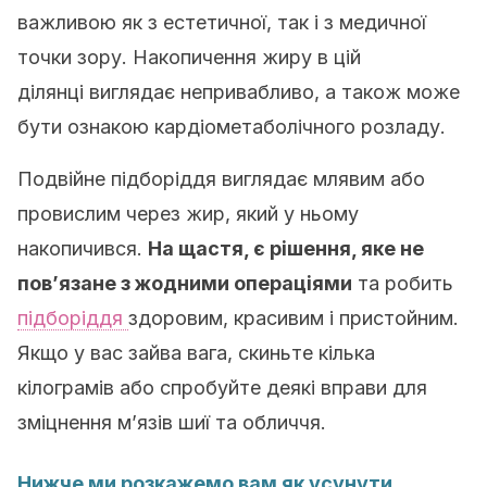
важливою як з естетичної, так і з медичної
точки зору. Накопичення жиру в цій
ділянці виглядає непривабливо, а також може
бути ознакою кардіометаболічного розладу.
Подвійне підборіддя виглядає млявим або
провислим через жир, який у ньому
накопичився.
На щастя, є рішення, яке не
пов’язане з жодними операціями
та робить
підборіддя
здоровим, красивим і пристойним.
Якщо у вас зайва вага, скиньте кілька
кілограмів або спробуйте деякі вправи для
зміцнення м’язів шиї та обличчя.
Нижче ми розкажемо вам як усунути