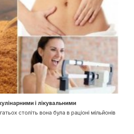
кулінарними і лікувальними
атьох століть вона була в раціоні мільйонів