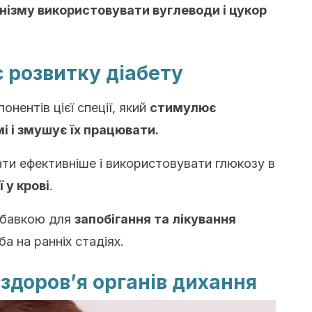
нізму використовувати вуглеводи і цукор
є розвитку діабету
онентів цієї спеції, який
стимулює
мі і змушує їх працювати.
ти ефективніше і використовувати глюкозу в
 у крові
.
обавкою для
запобігання та лікування
а на ранніх стадіях.
 здоров’я органів дихання