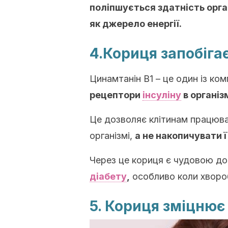
поліпшується здатність орга
як джерело енергії.
4.Кориця запобіга
Цинамтанін В1 – це один із комп
рецептори
інсуліну
в організ
Це дозволяє клітинам працюва
організмі,
а не накопичувати її
Через це кориця є чудовою д
діабету
,
особливо коли хвороб
5. Кориця зміцнює