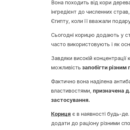
Вона походить від кори дерев
інгредієнт до численних страв
Єгипту, коли її вважали подар
Сьогодні корицю додають у ст
часто використовують і як осно
Завдяки високій концентрації
можливість
запобігти різним 
Фактично вона наділена антиб
властивостями,
призначена д
застосування.
Кориця
є в наявності будь-де.
додати до раціону різними сп