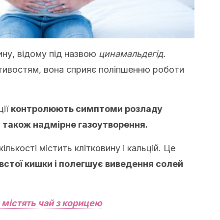
ину, відому під назвою
цинамальдегід.
тивостям, вона сприяє поліпшенню роботи
ції
контролюють симптоми розладу
 а також надмірне газоутворення.
ількості містить клітковину і кальцій. Це
встої кишки і полегшує виведення солей
о містять чай з корицею