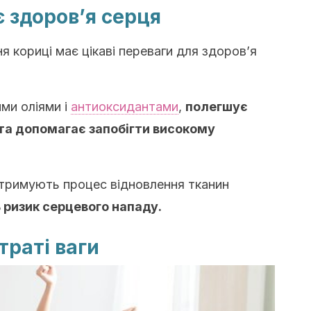
 здоров’я серця
я кориці має цікаві переваги для здоров’я
ими оліями і
антиоксидантами
,
полегшує
та допомагає запобігти високому
тримують процес відновлення тканин
ризик серцевого нападу.
траті ваги