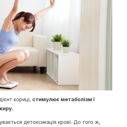
едієнт кориці,
стимулює метаболізм і
жиру.
увається детоксикація крові. До того ж,