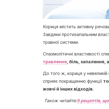
Кориця містить активну речов
Завдяки протизапальним влас
травної системи.
Спазмолітичні властивості спе
травлення
, біль, запалення,
До того ж, кориця у невеликій к
сприяє покращенню функції
то
жовчі й інших відходів.
Також читайте:
5 рецептів, щ