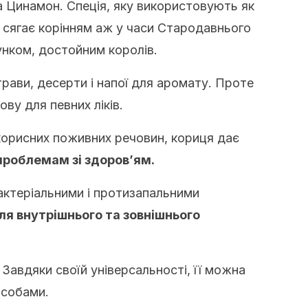
а Цинамон. Спеція, яку використовують як
, сягає корінням аж у часи Стародавнього
унком, достойним королів.
рави, десерти і напої для аромату. Проте
ву для певних ліків.
 корисних поживних речовин, кориця дає
проблемам зі здоров’ям.
актеріальними і протизапальними
ля внутрішнього та зовнішнього
 Завдяки своїй універсальності, її можна
особами.