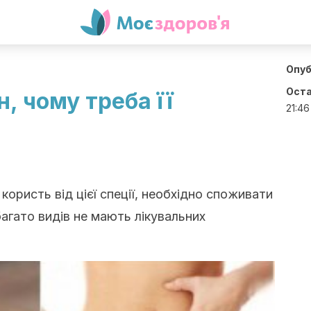
Опуб
Оста
, чому треба її
21:46
ористь від цієї спеції, необхідно споживати
багато видів не мають лікувальних