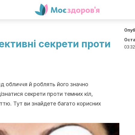
Опуб
Оста
ективні секрети проти
03:32
яд обличчя й роблять його значно
знатися секрети проти темних кіл,
ттю. Тут ви знайдете багато корисних