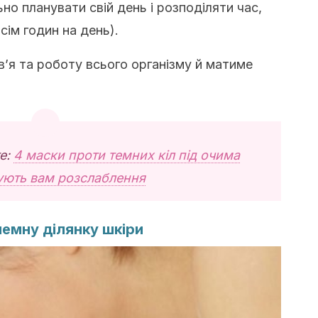
о планувати свій день і розподіляти час,
ім годин на день).
’я та роботу всього організму й матиме
е:
4 маски проти темних кіл під очима
ують вам розслаблення
емну ділянку шкіри