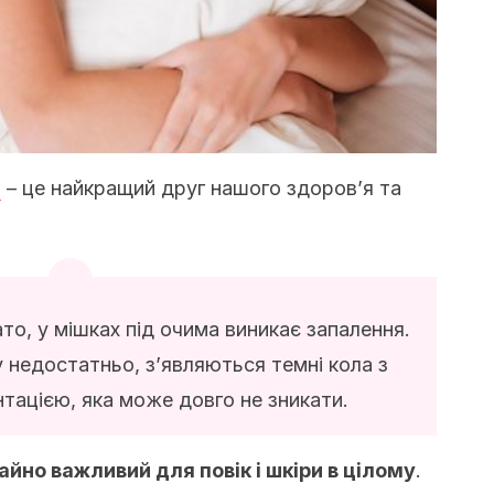
н
– це найкращий друг нашого здоров’я та
то, у мішках під очима виникає запалення.
у недостатньо, з’являються темні кола з
тацією, яка може довго не зникати.
йно важливий для повік і шкіри в цілому
.