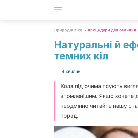
Природні ліки
процедури для обличчя
Натуральні й еф
темних кіл
4 хвилин
Кола під очима псують вигл
втомленішим. Якщо хочете ді
неодмінно читайте нашу ста
порад.