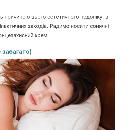
 причиною цього естетичного недоліку, а
лактичних заходів. Радимо носити сонячні
онцезахисний крем.
е забагато)