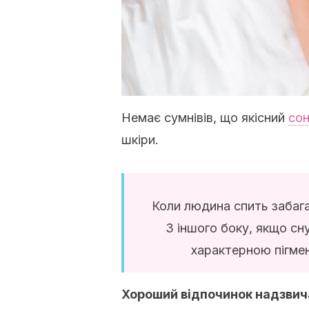
Немає сумнівів, що якісний
со
шкіри.
Коли людина спить забага
З іншого боку, якщо сн
характерною пігмен
Хороший відпочинок надзвича