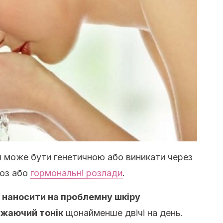
іл може бути генетичною або виникати через
еоз або
гормональні розлади
.
 наносити на проблемну шкіру
іжаючий тонік
щонайменше двічі на день.