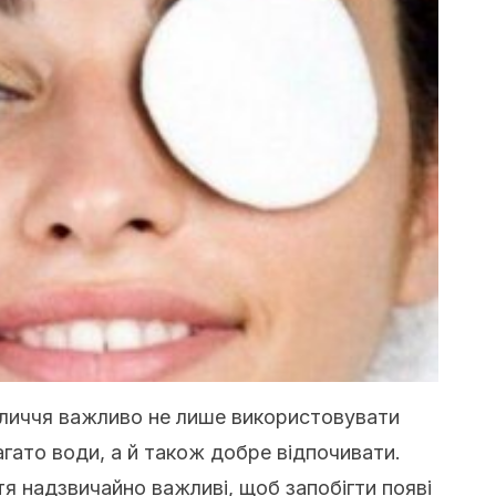
бличчя важливо не лише використовувати
агато води, а й також добре відпочивати.
я надзвичайно важливі, щоб запобігти появі