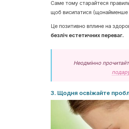
Саме тому старайтеся правильн
щоб висипатися (щонайменше с
Це позитивно вплине на здоров
безліч естетичних переваг.
Неодмінно прочитайт
подар
3. Щодня освіжайте пробл