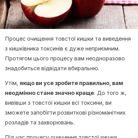
Процес очищення товстої кишки та виведення
з кишківника токсинів є дуже неприємним.
Протягом цього процесу вам неодноразово
знадобиться відвідати вбиральню.
Утім,
якщо ви усе зробите правильно, вам
неодмінно стане значно краще
. До того ж,
вивівши з товстої кишки всі токсини, ви
зможете запобігти розвиткові різноманітних
розладів та захворювань.
Під час процесу очищення товстої кишки