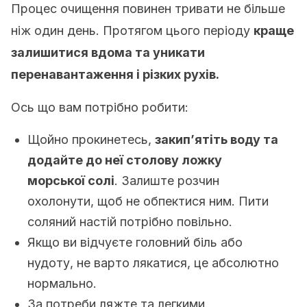
Процес очищення повинен тривати не більше
ніж один день. Протягом цього періоду
краще
залишитися вдома та уникати
перенавантаження і різких рухів.
Ось що вам потрібно робити:
Щойно прокинетесь,
закип’ятіть воду та
додайте до неї столову ложку
морської солі
. Залиште розчин
охолонути, щоб не обпектися ним. Пити
соляний настій потрібно повільно.
Якщо ви відчуєте головний біль або
нудоту, не варто лякатися, це абсолютно
нормально.
За потреби ляжте та легкими