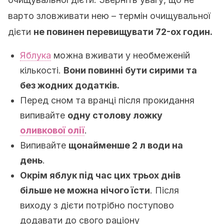
варто зловживати нею – термін очищувальної
дієти
не повинен перевищувати 72-ох годин.
Яблука
можна вживати у необмеженій
кількості.
Вони повинні бути сирими та
без жодних додатків.
Перед сном та вранці після прокидання
випивайте
одну столову ложку
оливкової олії
.
Випивайте
щонайменше 2 л води на
день
.
Окрім яблук під час цих трьох днів
більше не можна нічого їсти
. Після
виходу з дієти потрібно поступово
додавати до свого раціону