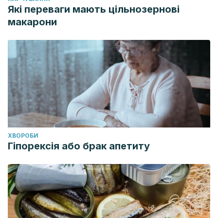
Які переваги мають цільнозернові
макарони
ХВОРОБИ
Гіпорексія або брак апетиту