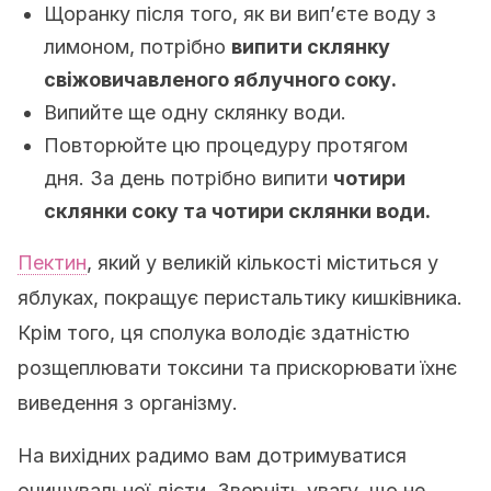
Щоранку після того, як ви вип’єте воду з
лимоном, потрібно
випити склянку
свіжовичавленого яблучного соку.
Випийте ще одну склянку води.
Повторюйте цю процедуру протягом
дня. За день потрібно випити
чотири
склянки соку та чотири склянки води.
Пектин
, який у великій кількості міститься у
яблуках, покращує перистальтику кишківника.
Крім того, ця сполука володіє здатністю
розщеплювати токсини та прискорювати їхнє
виведення з організму.
На вихідних радимо вам дотримуватися
очищувальної дієти. Зверніть увагу, що не