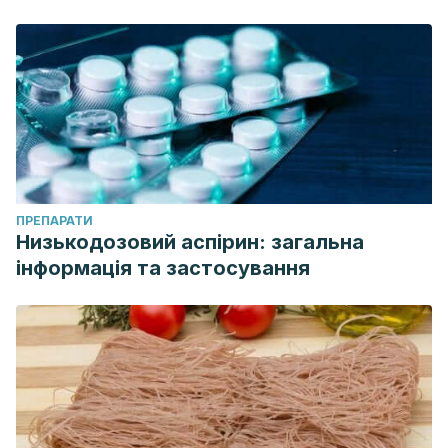
363.
https://doi.org/10.3390/ijerph13040363
Zawadzki, M. J., Sliwinski, M. J., & Smyth, J. M. (2018).
Perseverative Cognitions and Stress Exposure: Comparing
Relationships With Psychological Health Across a Diverse
Adult Sample.
Annals of Behavioral Medicine, 52
(12), 1060–
1072.
https://doi.org/10.1093/abm/kay009
ПРЕПАРАТИ
Низькодозовий аспірин: загальна
інформація та застосування