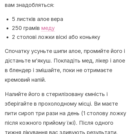
вам знадобляться:
5 листків алое вера
250 грамів
меду
2 столові ложки віскі або коньяку
Спочатку усуньте шипи алое, промийте його і
дістаньте м’якуш. Покладіть мед, лікер і алое
в блендер і змішайте, поки не отримаєте
кремовий напій.
Налийте його в стерилізовану ємність і
зберігайте в прохолодному місці. Ви маєте
пити сироп три рази на день (1 столову ложку
після кожного прийому їжі). Після одного
тижня лікування вас здивують результати.