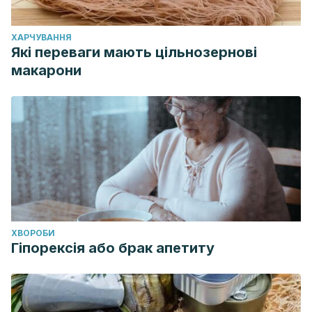
ХАРЧУВАННЯ
Які переваги мають цільнозернові
макарони
ХВОРОБИ
Гіпорексія або брак апетиту