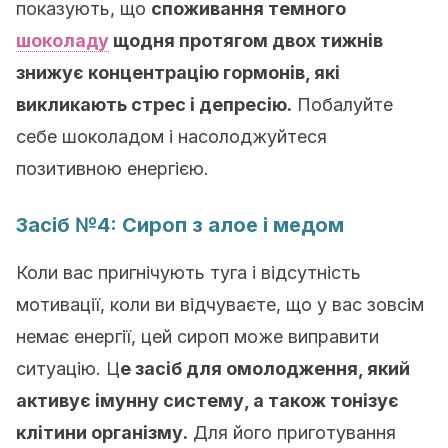
показують, що
споживання темного
шоколаду
щодня протягом двох тижнів
знижує концентрацію гормонів, які
викликають стрес і депресію.
Побалуйте
себе шоколадом і насолоджуйтеся
позитивною енергією.
Засіб №4: Сироп з алое і медом
Коли вас пригнічують туга і відсутність
мотивації, коли ви відчуваєте, що у вас зовсім
немає енергії, цей сироп може виправити
ситуацію. Ц
е засіб для омолодження, який
активує імунну систему, а також тонізує
клітини організму.
Для його приготування