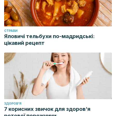
http://www.eltrosdordal.com/artsalut/EQUILIBRIO%20ACID
Bueno M. Biosalud. Instituto de Medicina Biológica y
Antienvejecimiento. El Ph y la enfermedad.
CТРАВИ
Яловичі тельбухи по-мадридські:
цікавий рецепт
https://biosalud.org/archivos/noticias/4ph%20y%20enferm
ЗДОРОВ'Я
7 корисних звичок для здоров’я
ротової порожнини