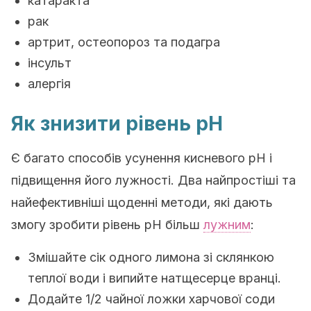
катаракта
рак
артрит, остеопороз та подагра
інсульт
алергія
Як знизити рівень рН
Є багато способів усунення кисневого рН і
підвищення його лужності. Два найпростіші та
найефективніші щоденні методи, які дають
змогу зробити рівень рН більш
лужним
:
Змішайте сік одного лимона зі склянкою
теплої води і випийте натщесерце вранці.
Додайте 1/2 чайної ложки харчової соди