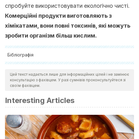
спробуйте використовувати екологічно чисті.
Комерційні продукти виготовляють з
хімікатами, вони повні токсинів, які можуть
зробити організм більш кислим.
Бібліографія
Troxler S. Readorn J. Commissioner North Carolina
Цей текст надається лише для інформаційних цілей і не замінює
Department of Agriculture and Consumer Services Food
консультацію з фахівцем. У разі сумнівів проконсультуйтеся зі
and Drug Protection Division. PH y los Alimentos.
своїм фахівцем.
Interesting Articles
http://www.ncagr.gov/FOODDRUG/espanol/PHylosAlimentos.
Saz P. Nutrición y salud. Cuida tu equilibro ácido-base.