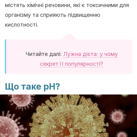
містять хімічні речовини, які є токсичними для
організму та сприяють підвищенню
кислотності.
Читайте далі:
Лужна дієта: у чому
секрет її популярності?
Що таке рН?