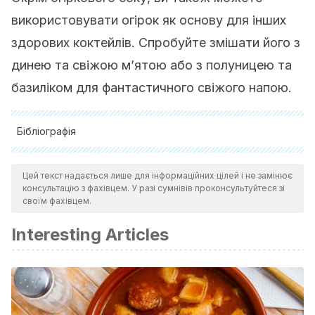
використовувати огірок як основу для інших
здорових коктейлів. Спробуйте змішати його з
динею та свіжою м’ятою або з полуницею та
базиліком для фантастичного свіжого напою.
Бібліографія
Bernardini, C., Zannoni, A., Bertocchi, M., Tubon, I.,
Цей текст надається лише для інформаційних цілей і не замінює
Fernandez, M., & Forni, M. (2018). Water/ethanol extract of
консультацію з фахівцем. У разі сумнівів проконсультуйтеся зі
Cucumis sativus L. fruit attenuates lipopolysaccharide-
своїм фахівцем.
induced inflammatory response in endothelial cells.
BMC
Interesting Articles
complementary and alternative medicine
,
18
(1), 194.
Sánchez-del-Castillo, Felipe, González-Molina, Lucila,
Moreno-Pérez, Esaú del C., Pineda-Pineda, Joel, & Reyes-
González, C. Efraín. (2014). Dinámica nutrimental y