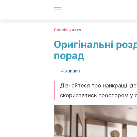
Спосіб життя
Оригінальні роз
порад
4 хвилин
Дізнайтеся про найкращі ідеї
скористатись простором у с