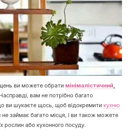
іщень ви можете обрати
мінімалістичний
,
Насправді, вам не потрібно багато
кщо ви шукаєте щось, щоб відокремити
кухню
ін не займає багато місця, і ви також можете
х рослин або кухонного посуду.