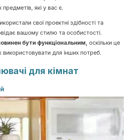
 предметів, які у вас є.
икористали свої проектні здібності та
овідає вашому стилю та особистості.
повинен бути функціональним,
оскільки це
ож використовувати для інших потреб.
лювачі для кімнат
ий