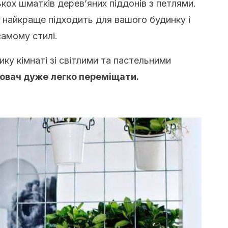
кох шматків дерев’яних піддонів з петлями.
 найкраще підходить для вашого будинку і
самому стилі.
у кімнаті зі світлими та пастельними
ювач дуже легко переміщати.