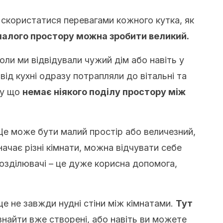
 скористатися перевагами кожного кутка, як
малого простору можна зробити великий.
оли ми відвідували чужий дім або навіть у
 від кухні одразу потрапляли до вітальні та
му що
немає ніякого поділу простору між
Це може бути малий простір або величезний,
начає різні кімнати, можна відчувати себе
озділювачі – це дуже корисна допомога,
це не завжди нудні стіни між кімнатами.
Тут
найти вже створені, або навіть ви можете