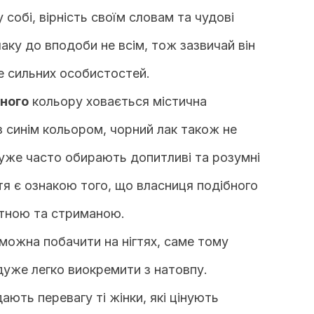
у собі, вірність своїм словам та чудові
 лаку до вподоби не всім, тож зазвичай він
е сильних особистостей.
ного
кольору ховається містична
 з синім кольором, чорний лак також не
дуже часто обирають допитливі та розумні
тя є ознакою того, що власниця подібного
нтною та стриманою.
 можна побачити на нігтях, саме тому
дуже легко виокремити з натовпу.
ають перевагу ті жінки, які цінують