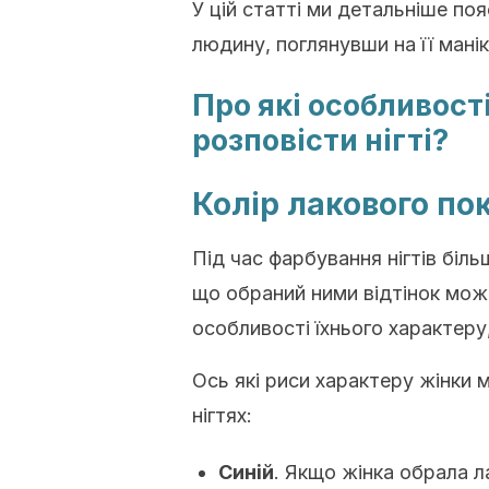
У цій статті ми детальніше по
людину, поглянувши на її мані
Про які особливост
розповісти нігті?
Колір лакового по
Під час фарбування нігтів біл
що обраний ними відтінок мож
особливості їхнього характеру
Ось які риси характеру жінки 
нігтях:
Синій
. Якщо жінка обрала л