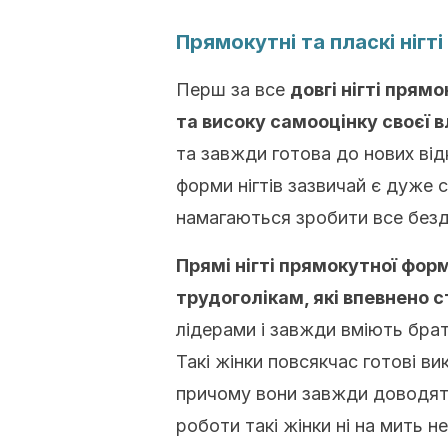
Прямокутні та пласкі нігті
Перш за все
довгі нігті прям
та високу самооцінку своєї 
та завжди готова до нових відк
форми нігтів зазвичай є дуже
намагаються зробити все безд
Прямі нігті прямокутної фор
трудоголікам, які впевнено с
лідерами і завжди вміють брати
Такі жінки повсякчас готові ви
причому вони завжди доводять
роботи такі жінки ні на мить н