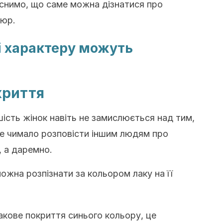
яснимо, що саме можна дізнатися про
кюр.
і характеру можуть
криття
ьшість жінок навіть не замислюється над тим,
е чимало розповісти іншим людям про
, а даремно.
можна розпізнати за кольором лаку на її
акове покриття синього кольору, це