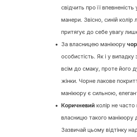
свідчить про її впевненість 
манери. Звісно, синій колір
притягує до себе увагу лиш
За власницею манікюру
чор
особистість. Як і у випадку
всім до смаку, проте його 
жінки. Чорне лакове покрит
манікюру є сильною, елега
Коричневий
колір не часто
власницю такого манікюру 
Зазвичай цьому відтінку над