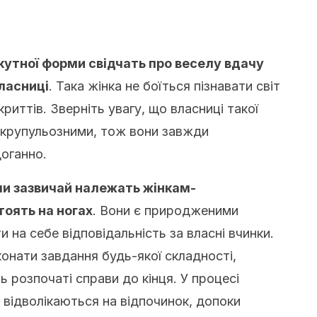
окутної форми свідчать про веселу вдачу
власниці
. Така жінка не боїться пізнавати світ
риттів. Зверніть увагу, що власниці такої
 скрупульозними, тож вони завжди
оганно.
ми зазвичай належать жінкам-
тоять на ногах
. Вони є природженими
 на себе відповідальність за власні вчинки.
конати завдання будь-якої складності,
 розпочаті справи до кінця. У процесі
е відволікаються на відпочинок, допоки