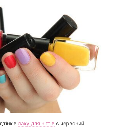
дтінків
лаку для нігтів
є червоний.