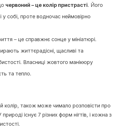
що
червоний – це колір пристрасті
. Його
і у собі, проте водночас неймовірно
иття – це справжнє сонце у мініатюрі.
ирають життєрадісні, щасливі та
бистості. Власниці жовтого манікюру
ть та тепло.
хній колір, також може чимало розповісти про
природі існує 7 різних форм нігтів, і кожна з
истості.