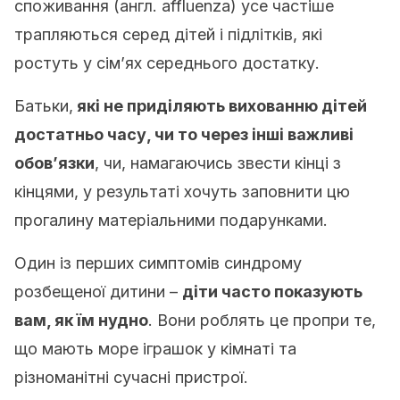
споживання (англ.
affluenza) усе частіше
трапляються серед дітей і підлітків, які
ростуть у сім’ях середнього достатку.
Батьки,
які не приділяють вихованню дітей
достатньо часу, чи то через інші важливі
обов’язки
, чи, намагаючись звести кінці з
кінцями, у результаті хочуть заповнити цю
прогалину матеріальними подарунками.
Один із перших симптомів синдрому
розбещеної дитини –
діти часто показують
вам, як їм нудно
. Вони роблять це пропри те,
що мають море іграшок у кімнаті та
різноманітні сучасні пристрої.