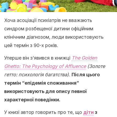
Хоча асоціації психіатрів не вважають
синдром розбещеної дитини офіційним
клінічним діагнозом, люди використовують
цей термін з 90-х років.
Уперше він з’явився в книжці
The Golden
Ghetto: The Psychology of Affluence
(Золоте
гетто: психологія багатства)
.
Після цього
термін “епідемія споживання”
використовують для опису певної
характерної поведінки.
У книзі автор говорить про те, що
діти
з