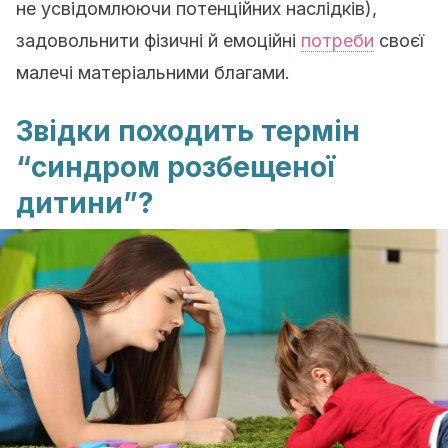
не усвідомлюючи потенційних наслідків),
задовольнити фізичні й емоційні
потреби
своєї
малечі матеріальними благами.
Звідки походить термін
“синдром розбещеної
дитини”?