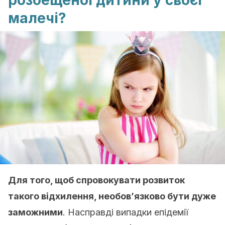
розбещеної дитини у своєї
малечі?
Для того, щоб спровокувати розвиток
такого відхилення, необов’язково бути дуже
заможними
. Насправді випадки епідемії