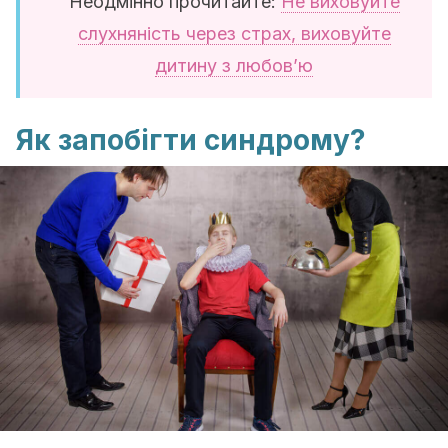
Неодмінно прочитайте:
Не виховуйте
слухняність через страх, виховуйте
дитину з любов’ю
Як запобігти синдрому?