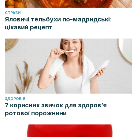
(2019). The Role of Parenting Styles on Behavior Problem
Profiles of Adolescents.
International Journal of
CТРАВИ
Environmental Research and Public Health, 16
(15), 2767.
Яловичі тельбухи по-мадридські:
цікавий рецепт
https://doi.org/10.3390/ijerph16152767
ЗДОРОВ'Я
7 корисних звичок для здоров’я
ротової порожнини