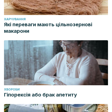
ХАРЧУВАННЯ
Які переваги мають цільнозернові
макарони
ХВОРОБИ
Гіпорексія або брак апетиту