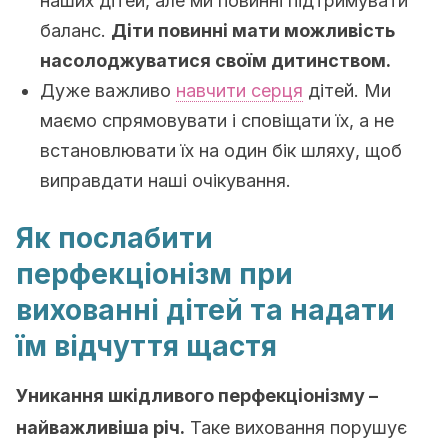
наших дітей, але ми повинні підтримувати
баланс.
Діти повинні мати можливість
насолоджуватися своїм дитинством.
Дуже важливо
навчити серця
дітей. Ми
маємо спрямовувати і сповіщати їх, а не
встановлювати їх на один бік шляху, щоб
виправдати наші очікування.
Як послабити
перфекціонізм при
вихованні дітей та надати
їм відчуття щастя
Уникання шкідливого перфекціонізму –
найважливіша річ.
Таке виховання порушує