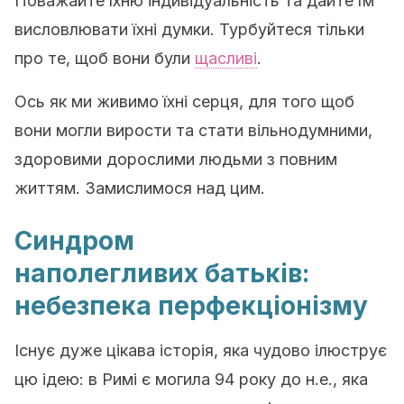
Поважайте їхню індивідуальність та дайте їм
висловлювати їхні думки. Турбуйтеся тільки
про те, щоб вони були
щасливі
.
Ось як ми живимо їхні серця, для того щоб
вони могли вирости та стати вільнодумними,
здоровими дорослими людьми з повним
життям. Замислимося над цим.
Синдром
наполегливих батьків:
небезпека перфекціонізму
Існує дуже цікава історія, яка чудово ілюструє
цю ідею: в Римі є могила 94 року до н.е., яка