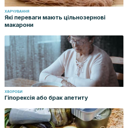
ХАРЧУВАННЯ
Які переваги мають цільнозернові
макарони
ХВОРОБИ
Гіпорексія або брак апетиту