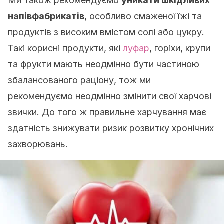
Ми також рекомендуємо
уникати шкідливих
напівфабрикатів
, особливо смаженої їжі та
продуктів з високим вмістом солі або цукру.
Такі корисні продукти, які
луфар
, горіхи, крупи
та фрукти мають неодмінно бути частиною
збалансованого раціону, тож ми
рекомендуємо неодмінно змінити свої харчові
звички. До того ж правильне харчування має
здатність знижувати ризик розвитку хронічних
захворювань.