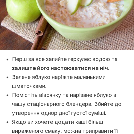
Перш за все залийте геркулес водою та
залиште його настоюватися на ніч
.
Зелене яблуко наріжте маленькими
шматочками.
Помістіть вівсянку та нарізане яблуко в
чашу стаціонарного блендера. Збийте до
утворення однорідної густої суміші.
Якщо ви хочете додати каші більш
вираженого смаку, можна приправити її