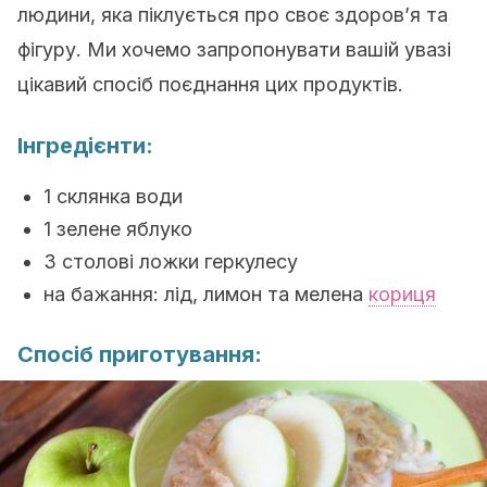
людини, яка піклується про своє здоров’я та
фігуру. Ми хочемо запропонувати вашій увазі
цікавий спосіб поєднання цих продуктів.
Інгредієнти:
1 склянка води
1 зелене яблуко
3 столові ложки геркулесу
на бажання: лід, лимон та мелена
кориця
Спосіб приготування: