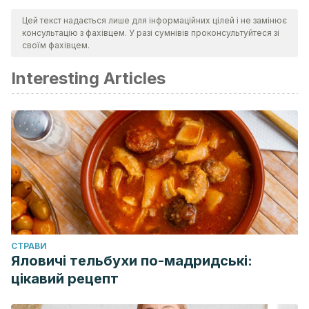
Asgary S., Rastqar A., Keshvari M., Weight loss associated
Цей текст надається лише для інформаційних цілей і не замінює
with consumption of apples: a review. J Am Coll Nutr, 2018.
консультацію з фахівцем. У разі сумнівів проконсультуйтеся зі
37 (7): 627-639.
своїм фахівцем.
Stanhope KL., Sugar consumption, metabolic disease and
Interesting Articles
obesity: the state of the controversy. Crit Rev Clin Lab Sci,
2016. 53 (1): 52-67.
Rothenberg DO., Zhou C., Zhang L., A review on the weight
loss effects of oxidizied tea polyphenols. Molecules, 2018.
CТРАВИ
Яловичі тельбухи по-мадридські:
цікавий рецепт