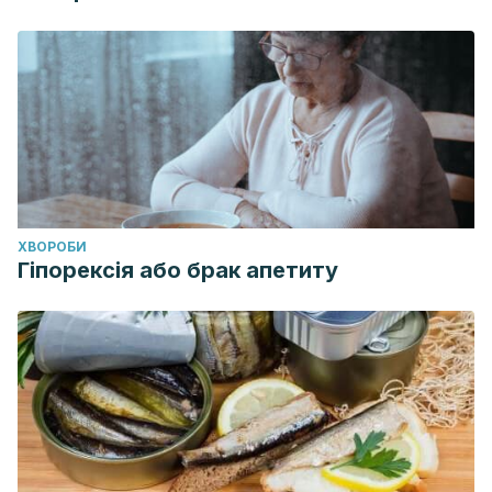
ХВОРОБИ
Гіпорексія або брак апетиту