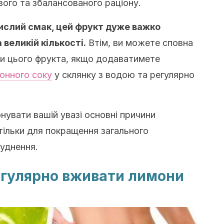
ого та збалансованого раціону.
кислий смак, цей фрукт дуже важко
 великій кількості.
Втім, ви можете сповна
и цього фрукта, якщо додаватимете
онного соку
у склянку з водою та регулярно
онувати вашій увазі основні причини
тільки для покращення загального
худнення.
егулярно вживати лимони