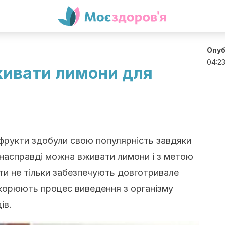
Опуб
04:2
живати лимони для
 фрукти здобули свою популярність завдяки
, насправді можна вживати лимони і з метою
кти не тільки забезпечують довготривале
скорюють процес виведення з організму
ів.