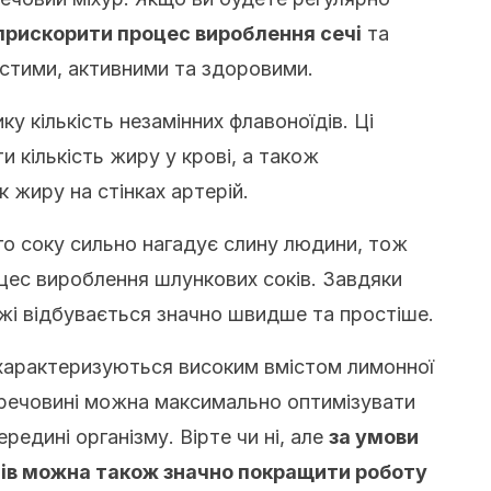
рискорити процес вироблення сечі
та
стими, активними та здоровими.
у кількість незамінних флавоноїдів. Ці
 кількість жиру у крові, а також
 жиру на стінках артерій.
го соку сильно нагадує слину людини, тож
цес вироблення шлункових соків. Завдяки
жі відбувається значно швидше та простіше.
 характеризуються високим вмістом лимонної
й речовині можна максимально оптимізувати
редині організму. Вірте чи ні, але
за умови
ів можна також значно покращити роботу