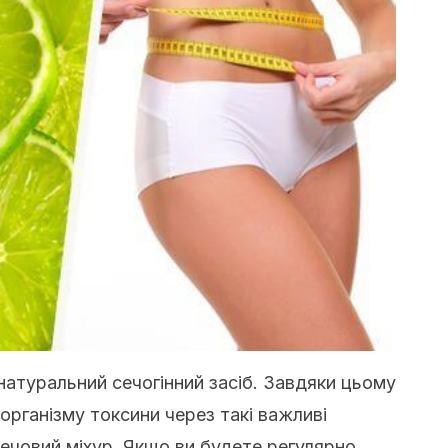
натуральний сечогінний засіб. Завдяки цьому
рганізму токсини через такі важливі
 сечовий міхур. Якщо ви будете регулярно