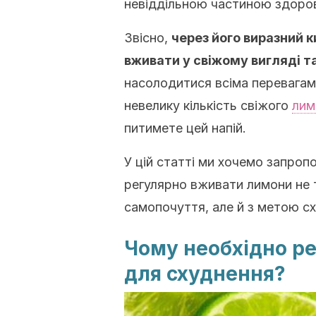
невіддільною частиною здоров
Звісно,
через його виразний 
вживати у свіжому вигляді та
насолодитися всіма перевагам
невелику кількість свіжого
лим
питимете цей напій.
У цій статті ми хочемо запроп
регулярно вживати лимони не 
самопочуття, але й з метою с
Чому необхідно р
для схуднення?