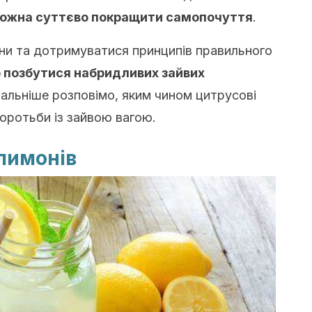
ожна суттєво покращити самопочуття
.
ни та дотримуватися принципів правильного
 позбутися набридливих зайвих
етальніше розповімо, яким чином цитрусові
оротьби із зайвою вагою.
лимонів