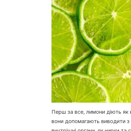
Перш за все, лимони діють як 
вони допомагають виводити з о
внутрішні органи, як нирки та