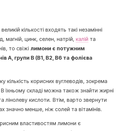
великій кількості входять такі незамінні
д, магній, цинк, селен, натрій,
калій
та
ів, то свіжі
лимони є потужним
 А, групи В (В1, В2, В6 та фолієва
ку кількість корисних вуглеводів, зокрема
 В їхньому складі можна також знайти жирні
а лінолеву кислоти. Втім, варто звернути
х значно менше, ніж солей та вітамінів.
орисним властивостям лимони є