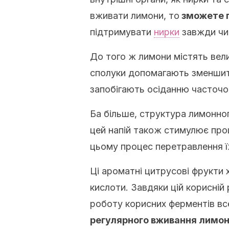
вживати лимони, то
зможете п
підтримувати
нирки
завжди чи
До того ж лимони містять велик
сполуки допомагають зменшити
запобігають осіданню часточок
Ба більше, структура лимонно
цей напій також стимулює про
цьому процес перетравлення ї
Ці ароматні цитрусові фрукти
кислоти. Завдяки цій корисні
роботу корисних ферментів все
регулярного вживання лимон