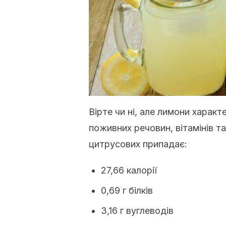
Вірте чи ні, але лимони харак
поживних речовин, вітамінів та
цитрусових припадає:
27,66 калорії
0,69 г білків
3,16 г вуглеводів