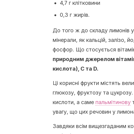
4,7 г клітковини
0,3 г жирів.
До того ж до складу лимонів у 
мінерали, як кальцій, залізо, йо
фосфор. Що стосується вітамін
природним джерелом вітамінів
кислота), С та D.
Ці корисні фрукти містять вели
глюкозу, фруктозу та цукрозу.
кислоти, а саме
пальмітинову
т
увагу, що цих речовин у лимона
Завдяки всім вищезгаданим к