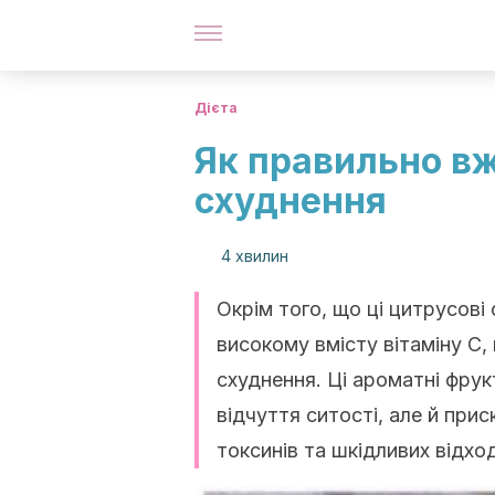
Дієта
Як правильно в
схуднення
4 хвилин
Окрім того, що ці цитрусові
високому вмісту вітаміну С
схуднення. Ці ароматні фру
відчуття ситості, але й при
токсинів та шкідливих відход