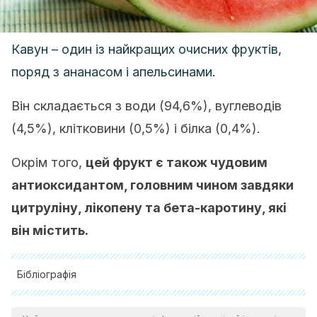
Кавун – один із найкращих очисних фруктів,
поряд з ананасом і апельсинами.
Він складається з води (94,6%), вуглеводів
(4,5%), клітковини (0,5%) і білка (0,4%).
Окрім того,
цей фрукт є також чудовим
антиоксидантом, головним чином завдяки
цитруліну, лікопену та бета-каротину, які
він містить.
Бібліографія
MedlinePlus. Beta-Caroteno. 2018. Available at: