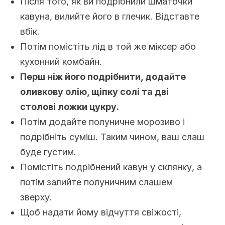
Після того, як ви подрібнили шматочки
кавуна, вилийте його в глечик. Відставте
вбік.
Потім помістіть лід в той же міксер або
кухонний комбайн.
Перш ніж його подрібнити, додайте
оливкову олію, щіпку солі та дві
столові ложки цукру.
Потім додайте полуничне морозиво і
подрібніть суміш. Таким чином, ваш слаш
буде густим.
Помістіть подрібнений кавун у склянку, а
потім залийте полуничним слашем
зверху.
Щоб надати йому відчуття свіжості,