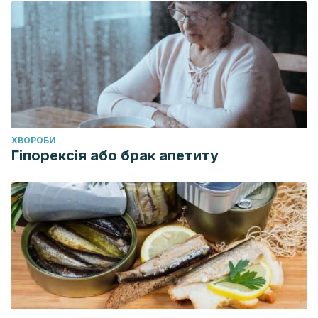
ХВОРОБИ
Гіпорексія або брак апетиту