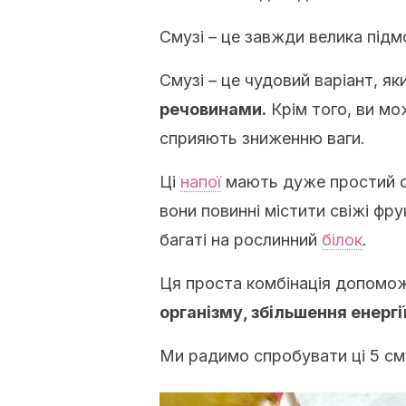
Смузі – це завжди велика підм
Смузі – це чудовий варіант, як
речовинами.
Крім того, ви мо
сприяють зниженню ваги.
Ці
напої
мають дуже простий се
вони повинні містити свіжі фрукт
багаті на рослинний
білок
.
Ця проста комбінація допомож
організму, збільшення енергії
Ми радимо спробувати ці 5 сму