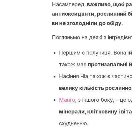
Насамперед,
важливо, щоб ра
антиоксиданти, рослинний бі
ви не зголодніли до обіду.
Погляньмо на деякі з інгредієнт
Першим є полуниця. Вона їй 
також має
протизапальні й
Насіння Чіа також є частин
велику кількість рослинног
Манго
, з іншого боку, – це 
мінерали, клітковину і віта
схудненню.