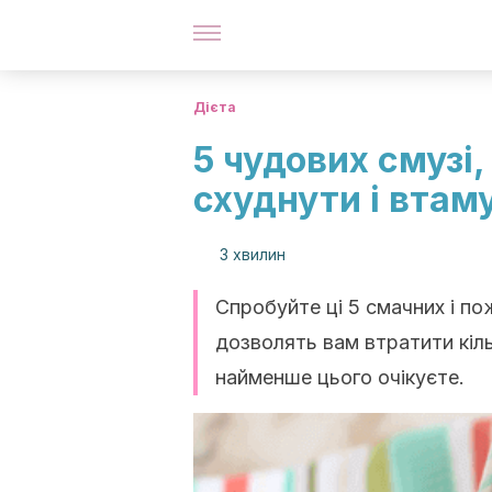
Дієта
5 чудових смузі
схуднути і втам
3 хвилин
Спробуйте ці 5 смачних і пож
дозволять вам втратити кіль
найменше цього очікуєте.