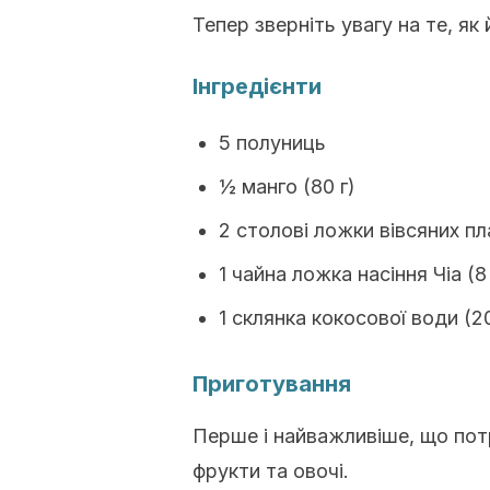
Тепер зверніть увагу на те, як
Інгредієнти
5 полуниць
½ манго (80 г)
2 столові ложки вівсяних пла
1 чайна ложка насіння Чіа (8 
1 склянка кокосової води (2
Приготування
Перше і найважливіше, що потр
фрукти та овочі.