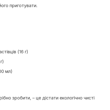
 його приготувати.
стівців (16 г)
г)
00 мл)
ібно зробити, – це дістати екологічно чисті