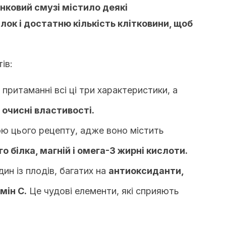
нковий смузі містило деякі
лок і достатню кількість клітковини, щоб
ів:
притаманні всі ці три характеристики, а
 очисні властивості.
ою цього рецепту, адже воно містить
о білка, магній і омега-3 жирні кислоти.
один із плодів, багатих на
антиоксиданти,
мін С.
Це чудові елементи, які сприяють