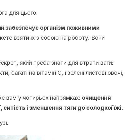
ога для цього.
ий
забезпечує організм поживними
жете взяти їх з собою на роботу. Вони
крет, який треба знати для втрати ваги:
и, багаті на вітамін С, і зелені листові овочі,
е вам у чотирьох напрямках:
очищення
, ситість і зменшення тяги до солодкої їжі.
зі.