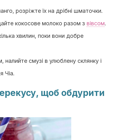
нго, розріжте їх на дрібні шматочки.
одайте кокосове молоко разом з
вівсом
.
кілька хвилин, поки вони добре
, налийте смузі в улюблену склянку і
я Чіа.
перекусу, щоб обдурити