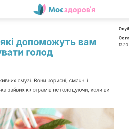
Опуб
Оста
, які допоможуть вам
13:30
увати голод
ивних смузі. Вони корисні, смачні і
ка зайвих кілограмів не голодуючи, коли ви