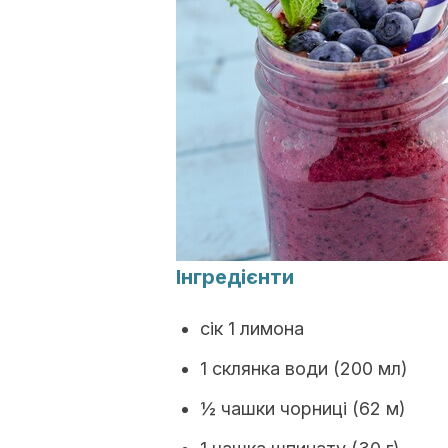
Інгредієнти
сік 1 лимона
1 склянка води (200 мл)
½ чашки чорниці (62 м)