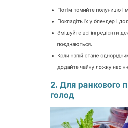
Потім помийте полуницю і ма
Покладіть їх у блендер і д
Змішуйте всі інгредієнти де
поєднаються.
Коли напій стане однорідним
додайте чайну ложку насінн
2. Для ранкового 
голод