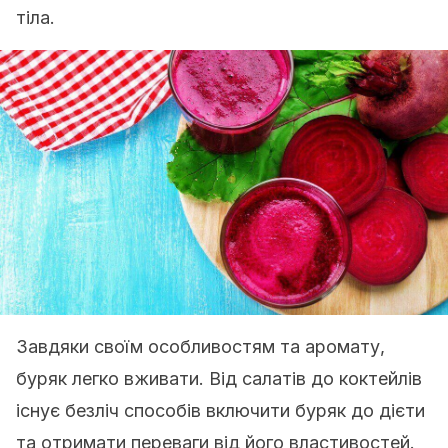
тіла.
Завдяки своїм особливостям та аромату,
буряк легко вживати. Від салатів до коктейлів
існує безліч способів включити буряк до дієти
та отримати переваги від його властивостей.