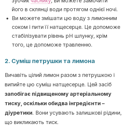
зубчик
часнику
, ви можете замочити
його в склянці води протягом однієї ночі.
Ви можете змішати цю воду з лимонним
соком і пити її натщесерце.
Це допоможе
стабілізувати рівень рН шлунку, крім
того, це допоможе травленню.
2. Суміш петрушки та лимона
Вичавіть цілий лимон разом з петрушкою і
випийте цю суміш натщесерце.
Цей засіб
запобігає підвищеному артеріальному
тиску, оскільки обидва інгредієнти –
діуретики
.
Вони усувають залишкові рідини,
що викликають тиск.