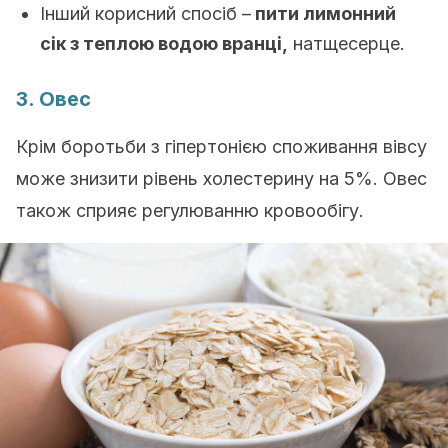
Інший корисний спосіб –
пити лимонний
сік з теплою водою вранці,
натщесерце.
3. Овес
Крім боротьби з гіпертонією с
поживання вівсу
може знизити рівень холестерину на 5%.
Овес
також сприяє регулюванню кровообігу.