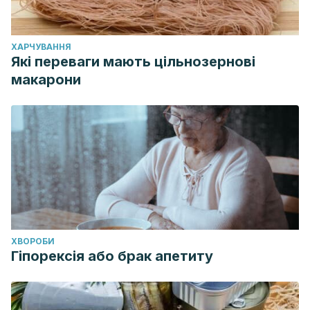
ХАРЧУВАННЯ
Які переваги мають цільнозернові
макарони
ХВОРОБИ
Гіпорексія або брак апетиту