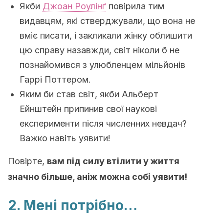
Якби
Джоан Роулінґ
повірила тим
видавцям, які стверджували, що вона не
вміє писати, і закликали жінку облишити
цю справу назавжди, світ ніколи б не
познайомився з улюбленцем мільйонів
Гаррі Поттером.
Яким би став світ, якби Альберт
Ейнштейн припинив свої наукові
експерименти після численних невдач?
Важко навіть уявити!
Повірте,
вам під силу втілити у життя
значно більше, аніж можна собі уявити!
2. Мені потрібно…