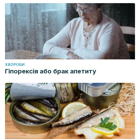
ХВОРОБИ
Гіпорексія або брак апетиту