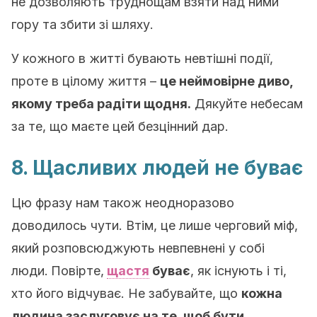
не дозволяють труднощам взяти над ними
гору та збити зі шляху.
У кожного в житті бувають невтішні події,
проте в цілому життя –
це неймовірне диво,
якому треба радіти щодня.
Дякуйте небесам
за те, що маєте цей безцінний дар.
8. Щасливих людей не буває
Цю фразу нам також неодноразово
доводилось чути. Втім, це лише черговий міф,
який розповсюджують невпевнені у собі
люди.
Повірте,
щастя
буває
, як існують і ті,
хто його відчуває. Не забувайте, що
кожна
людина заслуговує на те, щоб бути