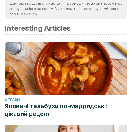
Цей текст надається лише для інформаційних цілей і не замінює
introducción a la psicología positiva
. Universidad Ricardo
консультацію з фахівцем. У разі сумнівів проконсультуйтеся зі
Palma, Editorial Universitaria, 2009
своїм фахівцем.
Carr, Alan.
Psicología positiva: la ciencia de la felicidad
. Vol.
Interesting Articles
236. Grupo Planeta (GBS), 2007
Csikszentmihalyi, Mihaly.
Fluir: una psicología de la felicidad
.
Editorial Kairós, 2012
CТРАВИ
Яловичі тельбухи по-мадридські:
цікавий рецепт