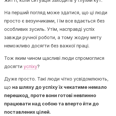
житті, коли ситуація заходить у глухий кут.
На перший погляд може здатися, що ці люди
просто є везунчиками, і їм все вдається без
особливих зусиль. Утім, насправді успіх
завжди ручної роботи, а тому жодну мету
неможливо досягти без важкої праці.
Тож яким чином щасливі люди спромоглися
досягти
успіху
?
Дуже просто. Такі люди чітко усвідомлюють,
що
на шляху до успіху їх чекатиме немало
перешкод, проте вони готові невпинно
працювати над собою та вперто йти до
поставлених цілей.