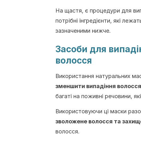
На щастя, є процедури для вип
потрібні інгредієнти, які лежа
зазначеними нижче.
Засоби для випаді
волосся
Використання натуральних ма
зменшити випадіння волосся
багаті на поживні речовини, я
Використовуючи ці маски раз
зволожене
волосся
та захи
волосся.