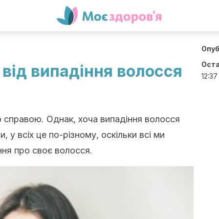
Опуб
Оста
від випадіння волосся
12:37
 справою. Однак, хоча випадіння волосся
 у всіх це по-різному, оскільки всі ми
ння про своє волосся.