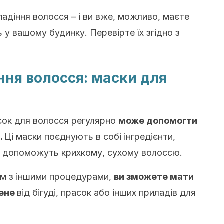
адіння волосся – і ви вже, можливо, маєте
ть у вашому будинку.
Перевірте їх згідно з
ння волосся: маски для
сок для волосся регулярно
може допомогти
.
Ці маски поєднують в собі інгредієнти,
кі допоможуть крихкому, сухому волоссю.
ом з іншими процедурами,
ви зможете мати
щене
від бігуді, прасок або інших приладів для