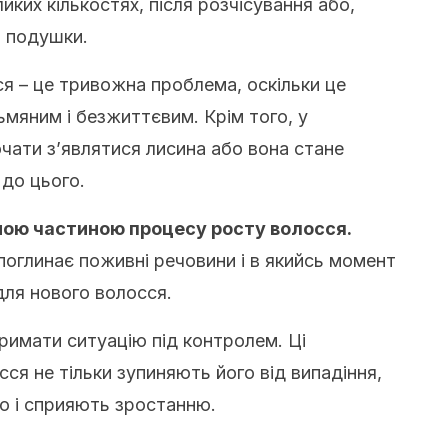
иких кількостях, після розчісування або,
я подушки.
я – це тривожна проблема, оскільки це
ьмяним і безжиттєвим.
Крім того, у
чати з’являтися лисина або вона стане
 до цього.
ною частиною процесу росту волосся.
поглинає поживні речовини і в якийсь момент
для нового волосся.
тримати ситуацію під контролем. Ц
і
ся не тільки зупиняють його від випадіння,
о і сприяють зростанню.