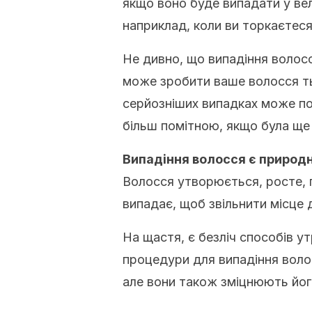
якщо воно буде випадати у вел
наприклад, коли ви торкаєтес
Не дивно, що випадіння волосс
може зробити ваше волосся т
серйозніших випадках може по
більш помітною, якщо була ще
Випадіння волосся є природ
Волосся утворюється, росте, 
випадає, щоб звільнити місце 
На щастя, є безліч способів у
процедури для випадіння волос
але вони також зміцнюють йог