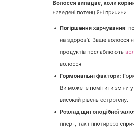
Волосся випадає, коли корі
наведені потенційні причини:
Погіршення харчування
: п
на здоров’ї.
Ваше волосся н
продуктів послаблюють
во
волосся.
Гормональні фактори
: Гор
Ви можете помітити зміни у
високий рівень естрогену.
Розлад щитоподібної зало
гіпер-, так і гіпотиреоз сп