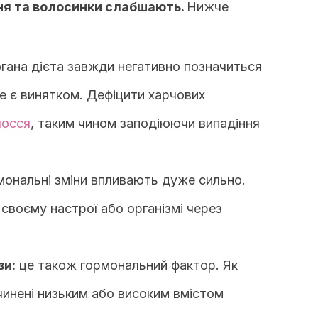
ння та волосинки слабшають.
Нижче
огана дієта завжди негативно позначиться
е є винятком.
Дефіцити харчових
лосся
, таким чином заподіюючи випадіння
мональні зміни впливають дуже сильно.
 своєму настрої або організмі через
зи:
це також гормональний фактор.
Як
ричинені низьким або високим вмістом