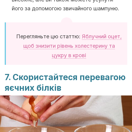
його за допомогою звичайного шампуню.
Перегляньте цю статтю:
Яблучний оцет,
щоб знизити рівень холестерину та
цукру в крові
7. Скористайтеся перевагою
яєчних білків