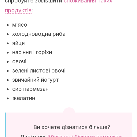
спробуйте збільшити
споживання таких
продуктів
:
м’ясо
холодноводна риба
яйця
насіння і горіхи
овочі
зелені листові овочі
звичайний йогурт
сир пармезан
желатин
Ви хочете дізнатися більше?
Дивіться:
Збагачені білками продукти,