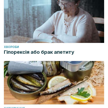
ХВОРОБИ
Гіпорексія або брак апетиту