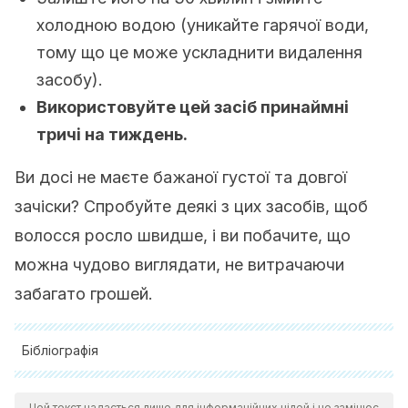
холодною водою (уникайте гарячої води,
тому що це може ускладнити видалення
засобу).
Використовуйте цей засіб принаймні
тричі на тиждень.
Ви досі не маєте бажаної густої та довгої
зачіски? Спробуйте деякі з цих засобів, щоб
волосся росло швидше, і ви побачите, що
можна чудово виглядати, не витрачаючи
забагато грошей.
Бібліографія
Casanova, J. M., & Ribera Pibernat, M. (2001). Conducta a
Цей текст надається лише для інформаційних цілей і не замінює