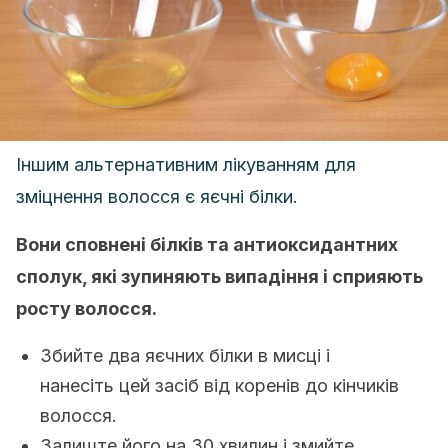
Іншим альтернативним лікуванням для
зміцнення волосся є яєчні білки.
Вони сповнені білків та антиоксидантних
сполук, які зупиняють випадіння і сприяють
росту волосся.
Збийте два яєчних білки в мисці і
нанесіть цей засіб від коренів до кінчиків
волосся.
Залиште його на 30 хвилин і змийте