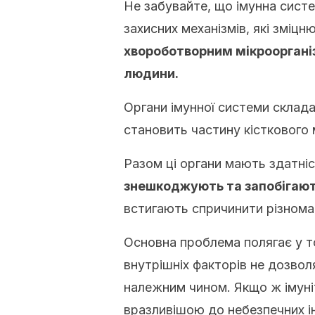
Не забувайте, що імунна сист
захисних механізмів, які зміцн
хвороботворним мікрооргані
людини.
Органи імунної системи склада
становить частину кісткового 
Разом ці органи мають здатніс
знешкоджують та запобігаю
встигають спричинити різноман
Основна проблема полягає у то
внутрішніх факторів не дозвол
належним чином. Якщо ж імуні
вразливішою до небезпечних ін