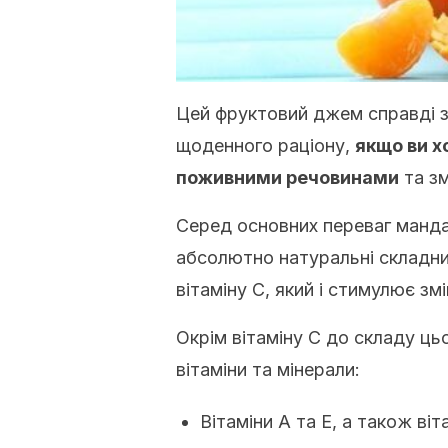
Цей фруктовий джем справді з
щоденного раціону,
якщо ви х
поживними речовинами
та зм
Серед основних переваг манд
абсолютно натуральні складник
вітаміну С, який і стимулює зм
Окрім вітаміну С до складу ць
вітаміни та мінерали:
Вітаміни А та Е, а також віт