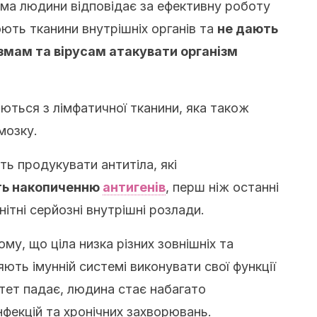
ема людини відповідає за ефективну роботу
юють тканини внутрішніх органів та
не дають
змам та вірусам атакувати організм
ються з лімфатичної тканини, яка також
мозку.
ть продукувати антитіла, які
ть накопиченню
антигенів
, перш ніж останні
ітні серйозні внутрішні розлади.
му, що ціла низка різних зовнішніх та
яють імунній системі виконувати свої функції
тет падає, людина стає набагато
фекцій та хронічних захворювань.