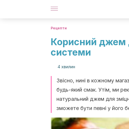
Рецепти
Корисний джем 
системи
4 хвилин
Звісно, нині в кожному мага
будь-який смак. Утім, ми р
натуральний джем для зміцн
зможете бути певні у його бе