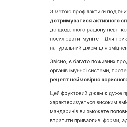
З метою профілактики подібн
дотримуватися активного с
до щоденного раціону певні ко
посилювати імунітет. Для прик
натуральний джем для зміцнен
Звісно, є багато поживних про
органів імунної системи, прот
рецепт неймовірно корисног
Цей фруктовий джем є дуже пр
характеризується високим вмі
мандаринів ви зможете поповни
втратити привабливі форми, а