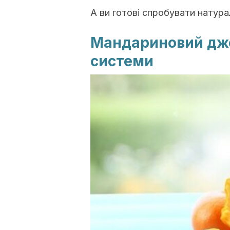
А ви готові спробувати натур
Мандариновий дже
системи