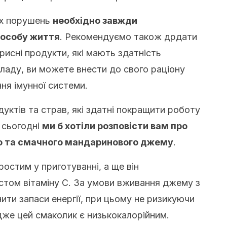
их порушень
необхідно завжди
пособу життя
. Рекомендуємо також дрдати
рисні продукти, які мають здатність
ладу, ви можете внести до свого раціону
ня імунної системи.
дуктів та страв, які здатні покращити роботу
е сьогодні
ми б хотіли розповісти вам про
о та смачного мандаринового джему
.
остим у приготуванні, а ще він
стом вітаміну С. За умови вживання джему з
ти запаси енергії, при цьому не ризикуючи
дже цей смаколик є низькокалорійним.