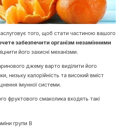
аслуговує того, щоб стати частиною вашого
очете забезпечити організм незамінними
іцнити його захисні механізми.
аринового джему варто виділити його
и, низьку калорійність та високий вміст
іцнення імунної системи.
ого фруктового смаколика входять такі
аміни групи В