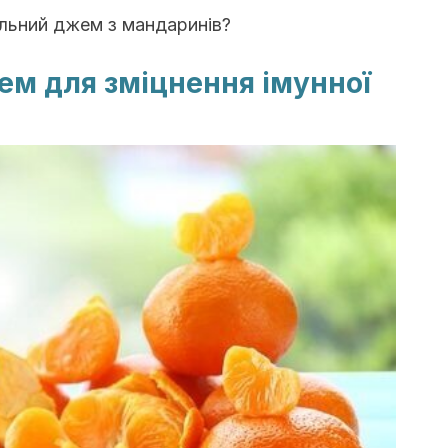
альний джем з мандаринів?
м для зміцнення імунної