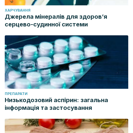
reflux disease.
World Journal of Surgery
,
41
, 1685-1690.
ХАРЧУВАННЯ
https://link.springer.com/article/10.1007/s00268-017-3955-1
Джерела мінералів для здоров’я
Sverdén, E., Agréus, L., Dunn, J. M., & Lagergren, J. (2019).
серцево-судинної системи
Peptic ulcer disease.
Bmj
,
367
.
https://www.bmj.com/content/367/bmj.l5495.short
Tacad, D. K., Tovar, A. P., Richardson, C. E., Horn, W. F.,
Krishnan, G. P., Keim, N. L., & Krishnan, S. (2022). Satiety
associated with calorie restriction and time-restricted
feeding: peripheral hormones.
Advances in Nutrition
,
13
(3),
792-820.
https://www.sciencedirect.com/science/article/pii/S21618313
ПРЕПАРАТИ
Низькодозовий аспірин: загальна
інформація та застосування