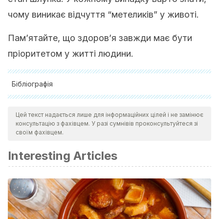
чому виникає відчуття “метеликів” у животі.
Пам’ятайте, що здоров’я завжди має бути
пріоритетом у житті людини.
Бібліографія
Aguado, A., & del Álamo, M. G. (2020). Comorbilidad y
Цей текст надається лише для інформаційних цілей і не замінює
síntomas digestivos asociados a depresión en pacientes
консультацію з фахівцем. У разі сумнівів проконсультуйтеся зі
mayores de 60 años.
Medicina de Familia.
своїм фахівцем.
SEMERGEN
,
46
(1), 27-32. https://www.elsevier.es/es-
Interesting Articles
revista-medicina-familia-semergen-40-articulo-
comorbilidad-sintomas-digestivos-asociados-depresion-
S1138359319300991
Bharucha, A. E., Kudva, Y. C., & Prichard, D. O. (2019).
Diabetic gastroparesis.
Endocrine Reviews
,
40
(5), 1318-