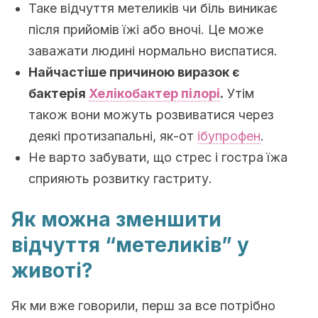
Таке відчуття метеликів чи біль виникає
після прийомів їжі або вночі. Це може
заважати людині нормально виспатися.
Найчастіше причиною виразок є
бактерія
Хелікобактер пілорі
.
Утім
також вони можуть розвиватися через
деякі протизапальні, як-от
ібупрофен
.
Не варто забувати, що стрес і гостра їжа
сприяють розвитку гастриту.
Як можна зменшити
відчуття “метеликів” у
животі?
Як ми вже говорили, перш за все потрібно