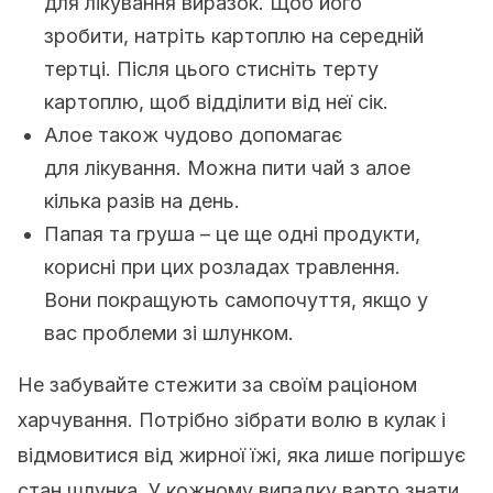
для лікування виразок. Щоб його
зробити, натріть картоплю на середній
тертці. Після цього стисніть терту
картоплю, щоб відділити від неї сік.
Алое також чудово допомагає
для лікування. Можна пити чай з алое
кілька разів на день.
Папая та груша – це ще одні продукти,
корисні при цих розладах травлення.
Вони покращують самопочуття, якщо у
вас проблеми зі шлунком.
Не забувайте стежити за своїм раціоном
харчування. Потрібно зібрати волю в кулак і
відмовитися від жирної їжі, яка лише погіршує
стан шлунка. У кожному випадку варто знати,