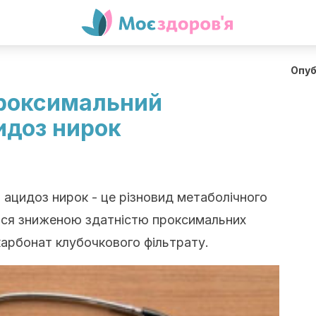
Опуб
роксимальний
идоз нирок
ацидоз нирок - це різновид метаболічного
ься зниженою здатністю проксимальних
карбонат клубочкового фільтрату.