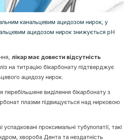
стальним канальцевим ацидозом нирок, у
нальцевим ацидозом нирок знижується рН
ння,
лікар має довести відсутність
ліз на титрацію бікарбонату підтверджує
ьцевого ацидозу нирок.
ся перебільшене виділення бікарбонату з
карбонат плазми підвищується над нирковою
і успадковані проксимальні тубулопатії, такі
дром, хвороба Дента та нездатність