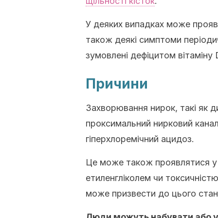
щільності кісток
.
У деяких випадках може проя
також деякі симптоми періодич
зумовлені дефіцитом вітаміну 
Причини
Захворювання нирок, такі як 
проксимальний нирковий кана
гіперхлоремічний ацидоз.
Це може також проявлятися у
етиленгліколем чи токсичніст
може призвести до цього стан
Люди можуть набувати або 