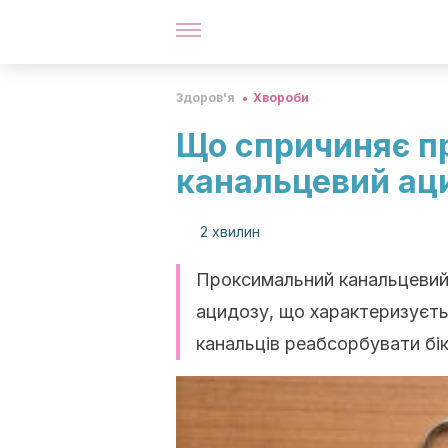
Здоров'я
Хвороби
Що спричиняє п
канальцевий ац
2 хвилин
Проксимальний канальцевий 
ацидозу, що характеризуєт
канальців реабсорбувати бі