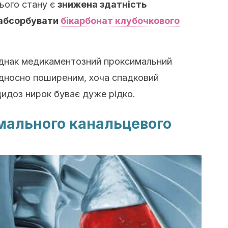
ього стану є
знижена здатність
еабсорбувати
бікарбонат клубочкового
Однак медикаментозний проксимальний
ідносно поширеним, хоча спадковий
идоз нирок буває дуже рідко.
ального канальцевого