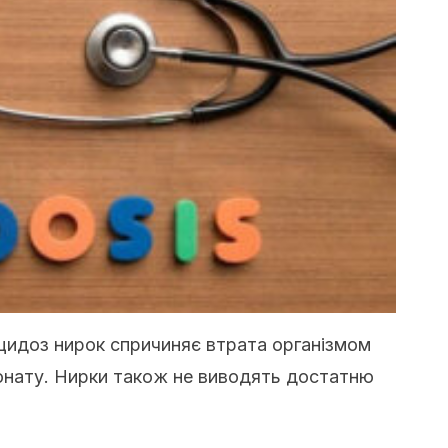
цидоз нирок спричиняє втрата організмом
бонату. Нирки також не виводять достатню