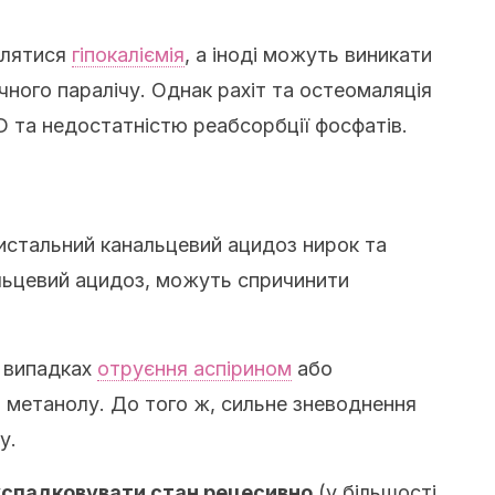
влятися
гіпокаліємія
, а іноді можуть виникати
ного паралічу. Однак рахіт та остеомаляція
D та недостатністю реабсорбції фосфатів.
дистальний канальцевий ацидоз нирок та
льцевий ацидоз, можуть спричинити
 випадках
отруєння аспірином
або
ю метанолу. До того ж, сильне зневоднення
у.
успадковувати стан рецесивно
(у більшості