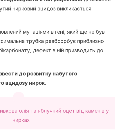
бутий нирковий ацидоз викликається
влений мутаціями в гені, який ще не був
оксимальна трубка реабсорбує приблизно
ікарбонату, дефект в ній призводить до
звести до розвитку набутого
о ацидозу нирок.
ивкова олія та яблучний оцет від каменів у
нирках