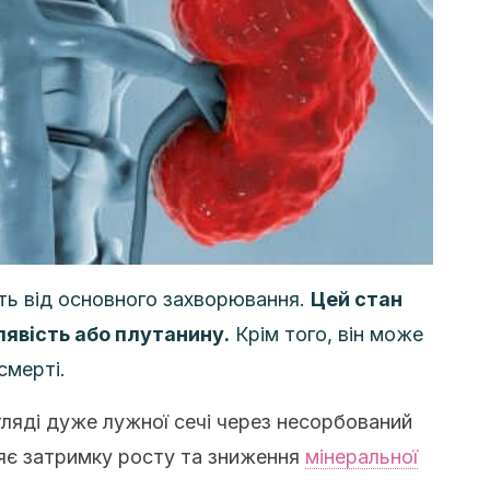
ть від основного захворювання.
Цей стан
явість або плутанину.
Крім того, він може
смерті.
гляді дуже лужної сечі через несорбований
няє затримку росту та зниження
мінеральної