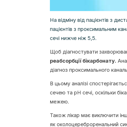
На відміну від пацієнтів з ди
пацієнтів з проксимальним ка
сечі нижче ніж 5,5.
Щоб діагностувати захворюва
реабсорбції бікарбонату.
Ана
діагноз проксимального канал
В цьому аналізі спостерігаєть
сечею та рН сечі, оскільки бі
межею.
Також лікар має виключити інш
як околоцереброренальний син