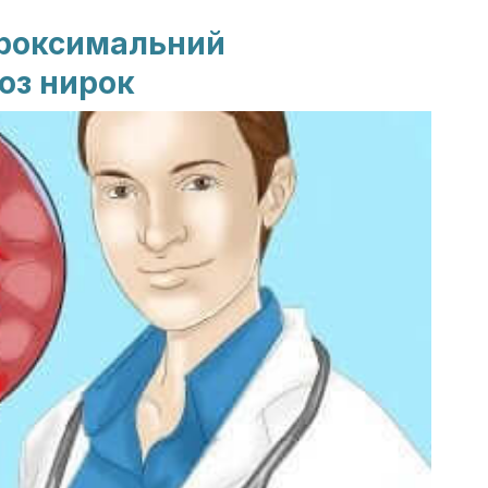
проксимальний
оз нирок