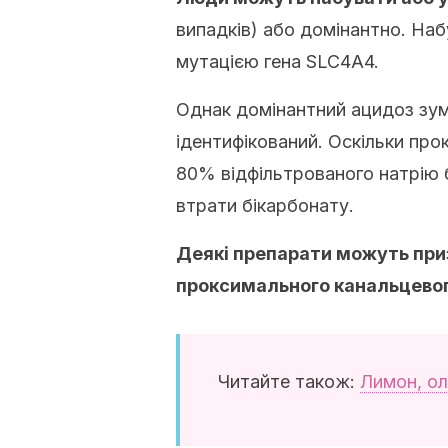
випадків) або домінантно. На
мутацією гена SLC4A4.
Однак домінантний ацидоз зумо
ідентифікований. Оскільки пр
80% відфільтрованого натрію б
втрати бікарбонату.
Деякі препарати можуть при
проксимального канальцевог
Читайте також:
Лимон, ол