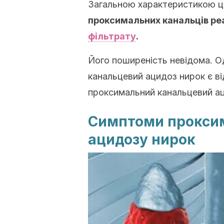
Загальною характеристикою ц
проксимальних канальців р
фільтрату
.
Його поширеність невідома. 
канальцевий ацидоз нирок є в
проксимальний канальцевий ац
Симптоми проксим
ацидозу нирок