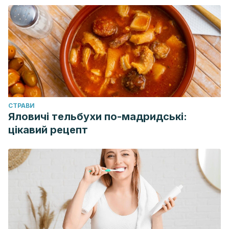
CТРАВИ
Яловичі тельбухи по-мадридські:
цікавий рецепт