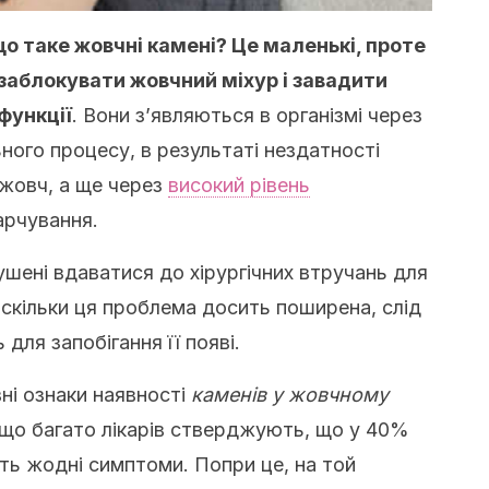
що таке жовчні камені? Це маленькі, проте
 заблокувати жовчний міхур і завадити
функції
. Вони з’являються в організмі через
ьного процесу, в результаті нездатності
жовч, а ще через
високий рівень
арчування.
ушені вдаватися до хірургічних втручань для
оскільки ця проблема досить поширена, слід
для запобігання її появі.
ні ознаки наявності
каменів у жовчному
, що багато лікарів стверджують, що у 40%
ь жодні симптоми. Попри це, на той