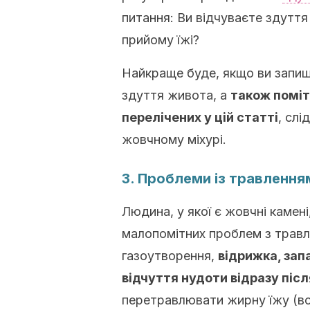
питання: Ви відчуваєте здутт
прийому їжі?
Найкраще буде, якщо ви запиш
здуття живота, а
також поміт
перелічених у цій статті
, слі
жовчному міхурі.
3. Проблеми із травлення
Людина, у якої є жовчні камені
малопомітних проблем з травл
газоутворення,
відрижка, зап
відчуття нудоти відразу післ
перетравлювати жирну їжу (во