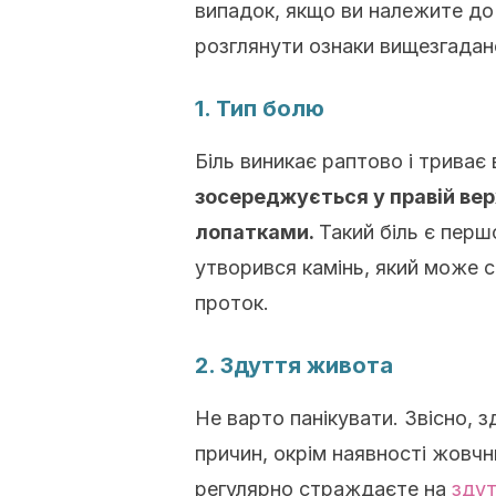
випадок, якщо ви належите до
розглянути ознаки вищезгадан
1. Тип болю
Біль виникає раптово і триває 
зосереджується у правій вер
лопатками.
Такий біль є пер
утворився камінь, який може 
проток.
2. Здуття живота
Не варто панікувати. Звісно, 
причин, окрім наявності жовчни
регулярно страждаєте на
зду