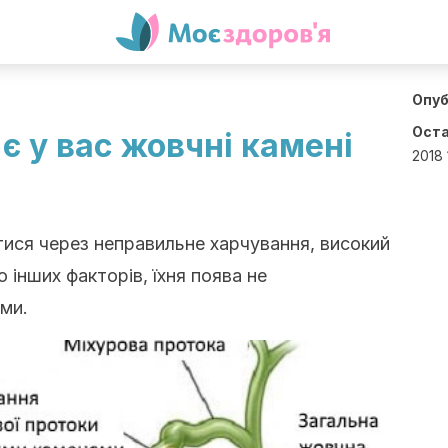
Опуб
Оста
 є у вас жовчні камені
2018 
тися через неправильне харчування, високий
 інших факторів, їхня поява не
ми.