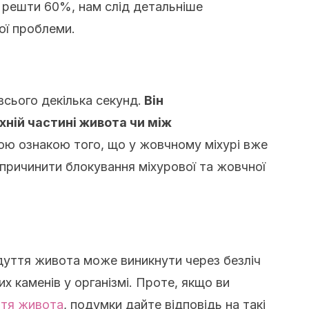
 решти 60%, нам слід детальніше
ої проблеми.
всього декілька секунд.
Він
хній частині живота чи між
шою ознакою того, що у жовчному міхурі вже
спричинити блокування міхурової та жовчної
здуття живота може виникнути через безліч
х каменів у організмі. Проте, якщо ви
ття живота
, подумки дайте відповідь на такі