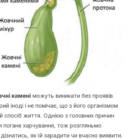
чні камені
можуть виникати без проявів
ий іноді і не помічає, що з його організмом
ий спосіб життя. Однією з головних причин
и погане харчування, тож розгляньмо
ізнатись, як їй зарадити чи вчасно виявити.