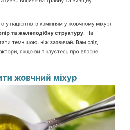
гативно вплине на травну та вивідну
о у пацієнтів із камінням у жовчному міхурі
олір та желеподібну структуру
. На
ати темнішою, ніж зазвичай. Вам слід
актори, якщо ви піклуєтесь про власне
ити жовчний міхур