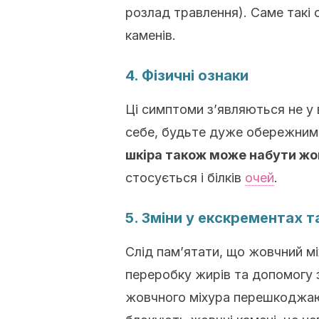
розлад травлення). Саме такі
каменів.
4. Фізичні ознаки
Ці симптоми з’являються не у в
себе, будьте дуже обережними
шкіра також може набути жов
стосується і білків
очей
.
5. Зміни у екскрементах та
Слід пам’ятати, що жовчний мі
переробку жирів та допомогу 
жовчного міхура перешкоджаю