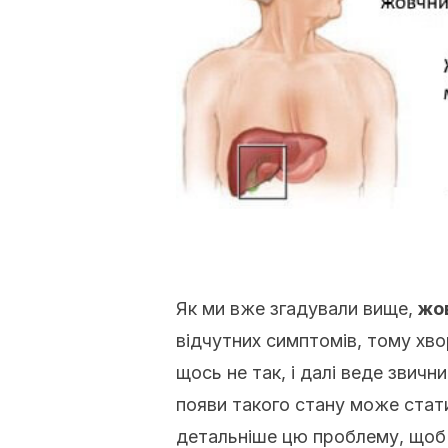
Як ми вже згадували вище,
жов
відчутних симптомів, тому хвор
щось не так, і далі веде звичн
появи такого стану може стат
детальніше цю проблему, щоб д