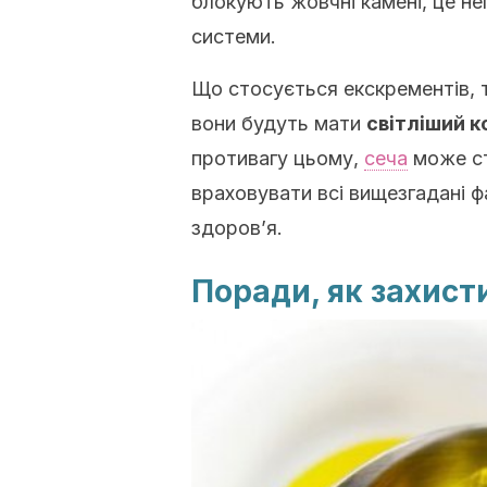
блокують жовчні камені, це не
системи.
Що стосується екскрементів, т
вони будуть мати
світліший к
противагу цьому,
сеча
може ст
враховувати всі вищезгадані ф
здоров’я.
Поради, як захист