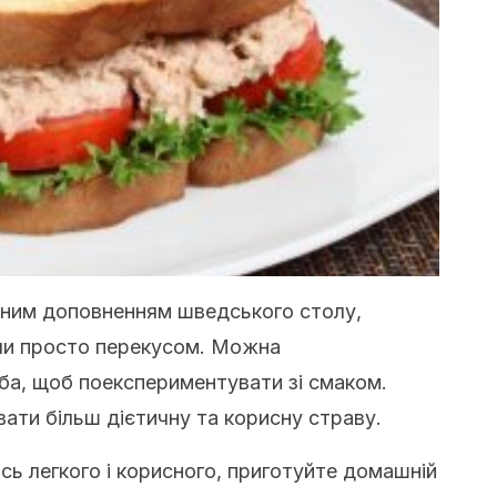
льним доповненням шведського столу,
чи просто перекусом. Можна
іба, щоб поекспериментувати зі смаком.
ати більш дієтичну та корисну страву.
сь легкого і корисного, приготуйте домашній