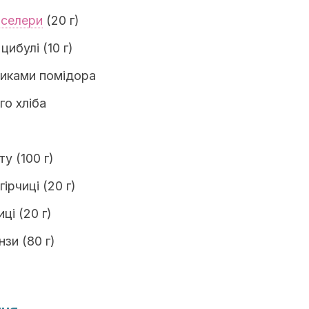
а
селери
(20 г)
цибулі (10 г)
биками помідора
го хліба
у (100 г)
ірчиці (20 г)
ці (20 г)
нзи (80 г)