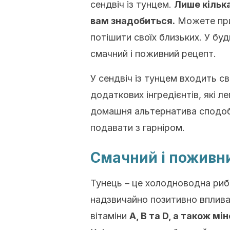
сендвіч із тунцем.
Лише кілька
вам знадобиться.
Можете при
потішити своїх близьких. У б
смачний і поживний рецепт.
У сендвіч із тунцем входить св
додаткових інгредієнтів, які 
домашня альтернатива сподоб
подавати з гарніром.
Смачний і поживни
Тунець – це холодноводна риб
надзвичайно позитивно вплив
вітаміни
A, B та D, а також мі