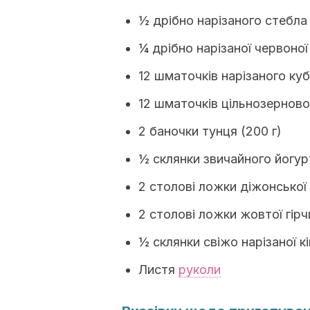
½ дрібно нарізаного стебл
¼ дрібно нарізаної червоної 
12 шматочків нарізаного ку
12 шматочків цільнозерново
2 баночки тунця (200 г)
½ склянки звичайного йогурт
2 столові ложки діжонської г
2 столові ложки жовтої гірчи
½ склянки свіжо нарізаної кі
Листя
руколи