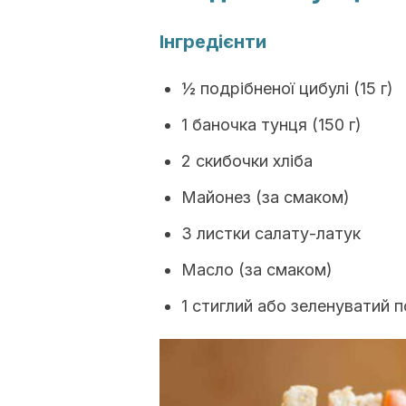
Інгредієнти
½ подрібненої цибулі (15 г)
1 баночка тунця (150 г)
2 скибочки хліба
Майонез (за смаком)
3 листки салату-латук
Масло (за смаком)
1 стиглий або зеленуватий п