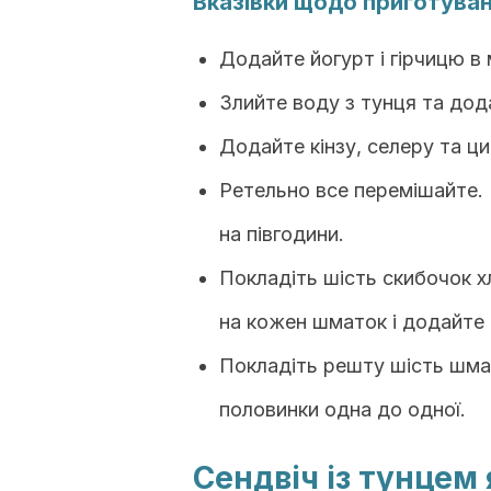
Вказівки щодо приготува
Додайте йогурт і гірчицю в
Злийте воду з тунця та дод
Додайте кінзу, селеру та ц
Ретельно все перемішайте. 
на півгодини.
Покладіть шість скибочок х
на кожен шматок і додайте 
Покладіть решту шість шмат
половинки одна до одної.
Сендвіч із тунцем 