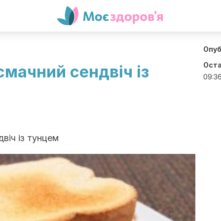
Опуб
Оста
смачний сендвіч із
09:3
віч із тунцем