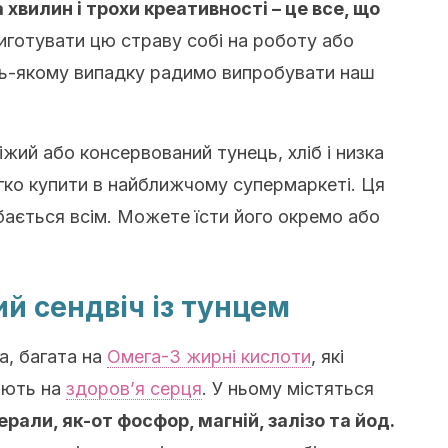
 хвилин і трохи креативності – це все, що
готувати цю страву собі на роботу або
удь-якому випадку радимо випробувати наш
іжий або консервований тунець, хліб і низка
легко купити в найближчому супермаркеті. Ця
ається всім. Можете їсти його окремо або
й сендвіч із тунцем
а, багата на
Омега-3 жирні кислоти
, які
ають на
здоров’я серця
. У ньому містяться
нерали, як-от фосфор, магній, залізо та йод.