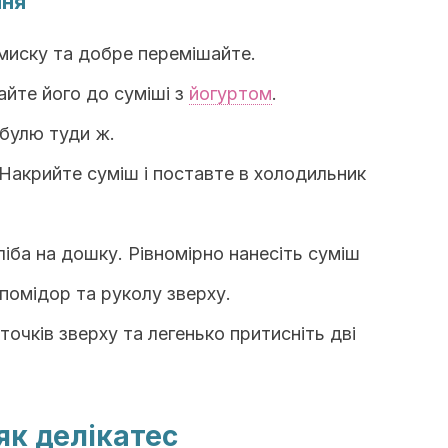
ння
 миску та добре перемішайте.
айте його до суміші з
йогуртом
.
ибулю туди ж.
Накрийте суміш і поставте в холодильник
ліба на дошку. Рівномірно нанесіть суміш
помідор та руколу зверху.
очків зверху та легенько притисніть дві
як делікатес